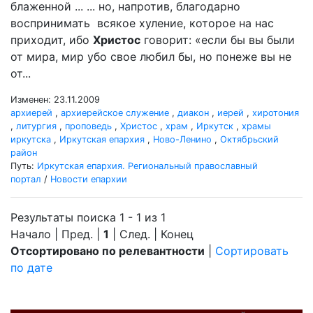
блаженной ... ... но, напротив, благодарно
воспринимать всякое хуление, которое на нас
приходит, ибо
Христос
говорит: «если бы вы были
от мира, мир убо свое любил бы, но понеже вы не
от...
Изменен: 23.11.2009
архиерей
,
архиерейское служение
,
диакон
,
иерей
,
хиротония
,
литургия
,
проповедь
,
Христос
,
храм
,
Иркутск
,
храмы
иркутска
,
Иркутская епархия
,
Ново-Ленино
,
Октябрьский
район
Путь:
Иркутская епархия. Региональный православный
портал
/
Новости епархии
Результаты поиска 1 - 1 из 1
Начало | Пред. |
1
| След. | Конец
Отсортировано по релевантности
|
Сортировать
по дате