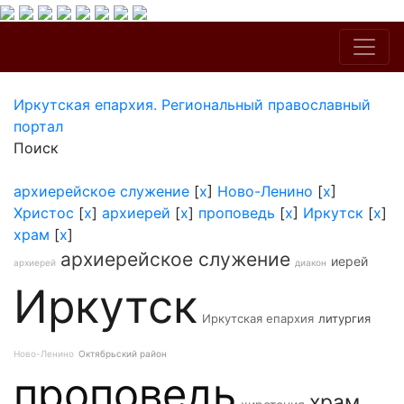
Иркутская епархия. Региональный православный
портал
Поиск
архиерейское служение
[
x
]
Ново-Ленино
[
x
]
Христос
[
x
]
архиерей
[
x
]
проповедь
[
x
]
Иркутск
[
x
]
храм
[
x
]
архиерейское служение
иерей
архиерей
диакон
Иркутск
Иркутская епархия
литургия
Ново-Ленино
Октябрьский район
проповедь
храм