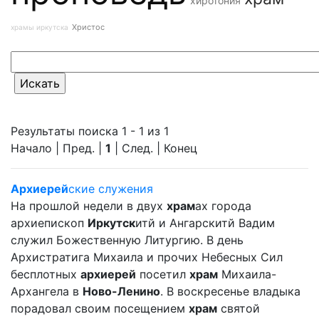
хиротония
Христос
храмы иркутска
Результаты поиска 1 - 1 из 1
Начало | Пред. |
1
| След. | Конец
Архиерей
ские служения
На прошлой недели в двух
храм
ах города
архиепископ
Иркутск
итй и Ангарскитй Вадим
служил Божественную Литургию. В день
Архистратига Михаила и прочих Небесных Сил
бесплотных
архиерей
посетил
храм
Михаила-
Архангела в
Ново-Ленино
. В воскресенье владыка
порадовал своим посещением
храм
святой