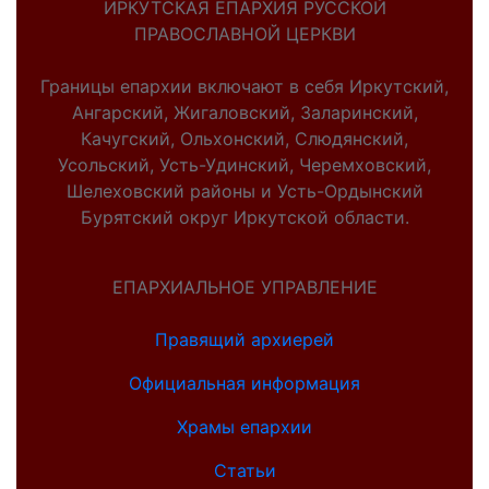
ИРКУТСКАЯ ЕПАРХИЯ РУССКОЙ
ПРАВОСЛАВНОЙ ЦЕРКВИ
Границы епархии включают в себя Иркутский,
Ангарский, Жигаловский, Заларинский,
Качугский, Ольхонский, Слюдянский,
Усольский, Усть-Удинский, Черемховский,
Шелеховский районы и Усть-Ордынский
Бурятский округ Иркутской области.
ЕПАРХИАЛЬНОЕ УПРАВЛЕНИЕ
Правящий архиерей
Официальная информация
Храмы епархии
Статьи