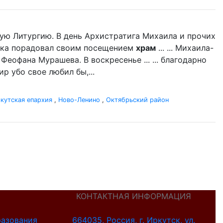
ую Литургию. В день Архистратига Михаила и прочих
дыка порадовал своим посещением
храм
... ... Михаила-
 Феофана Мурашева. В воскресенье ... ... благодарно
р убо свое любил бы,...
кутская епархия
,
Ново-Ленино
,
Октябрьский район
КОНТАКТНАЯ ИНФОРМАЦИЯ
разования
664035, Россия, г. Иркутск, ул.