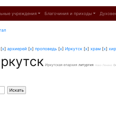
льные учреждения
Благочиния и приходы
Духове
тал
[
x
]
архиерей
[
x
]
проповедь
[
x
]
Иркутск
[
x
]
храм
[
x
]
хи
ркутск
Иркутская епархия
литургия
Ново-Ленино
О