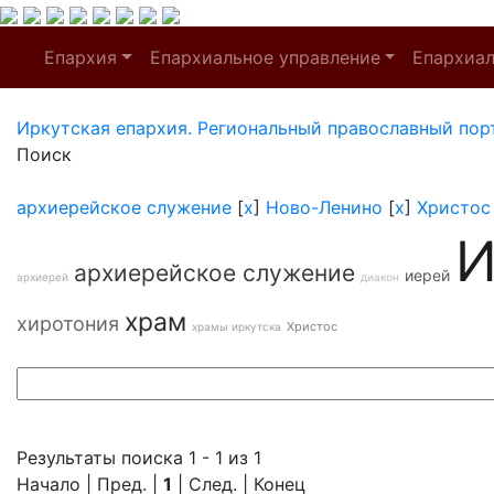
Епархия
Епархиальное управление
Епархиа
Иркутская епархия. Региональный православный пор
Поиск
архиерейское служение
[
x
]
Ново-Ленино
[
x
]
Христос
И
архиерейское служение
иерей
архиерей
диакон
храм
хиротония
Христос
храмы иркутска
Результаты поиска 1 - 1 из 1
Начало | Пред. |
1
| След. | Конец