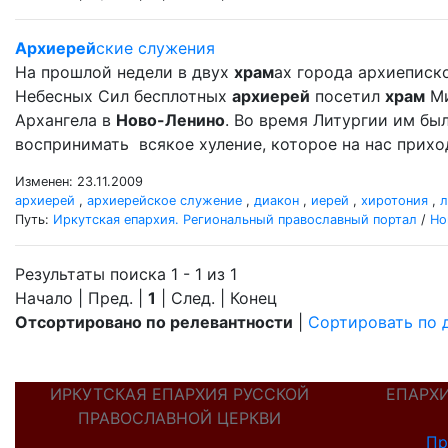
Архиерей
ские служения
На прошлой недели в двух
храм
ах города архиеписк
Небесных Сил бесплотных
архиерей
посетил
храм
Ми
Архангела в
Ново-Ленино
. Во время Литургии им б
воспринимать всякое хуление, которое на нас прихо
Изменен: 23.11.2009
архиерей
,
архиерейское служение
,
диакон
,
иерей
,
хиротония
,
л
Путь:
Иркутская епархия. Региональный православный портал
/
Но
Результаты поиска 1 - 1 из 1
Начало | Пред. |
1
| След. | Конец
Отсортировано по релевантности
|
Сортировать по 
ИРКУТСКАЯ ЕПАРХИЯ РУССКОЙ
ЕПАРХ
ПРАВОСЛАВНОЙ ЦЕРКВИ
Пр