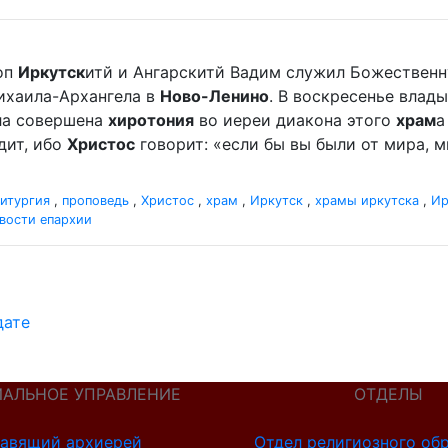
оп
Иркутск
итй и Ангарскитй Вадим служил Божественн
хаила-Архангела в
Ново-Ленино
. В воскресенье вла
ыла совершена
хиротония
во иереи диакона этого
храм
а
дит, ибо
Христос
говорит: «если бы вы были от мира, ми
итургия
,
проповедь
,
Христос
,
храм
,
Иркутск
,
храмы иркутска
,
Ир
вости епархии
дате
ИАЛЬНОЕ УПРАВЛЕНИЕ
ОТДЕЛЫ
авящий архиерей
Отдел религиозного об