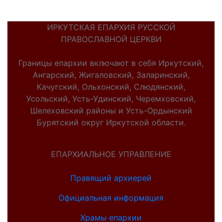
ИРКУТСКАЯ ЕПАРХИЯ РУССКОЙ
ПРАВОСЛАВНОЙ ЦЕРКВИ
Границы епархии включают в себя Иркутский,
Ангарский, Жигаловский, Заларинский,
Качугский, Ольхонский, Слюдянский,
Усольский, Усть-Удинский, Черемховский,
Шелеховский районы и Усть-Ордынский
Бурятский округ Иркутской области.
ЕПАРХИАЛЬНОЕ УПРАВЛЕНИЕ
Правящий архиерей
Официальная информация
Храмы епархии