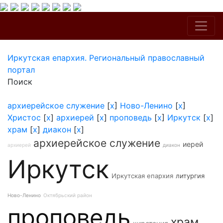
Иркутская епархия. Региональный православный
портал
Поиск
архиерейское служение
[
x
]
Ново-Ленино
[
x
]
Христос
[
x
]
архиерей
[
x
]
проповедь
[
x
]
Иркутск
[
x
]
храм
[
x
]
диакон
[
x
]
архиерейское служение
иерей
архиерей
диакон
Иркутск
Иркутская епархия
литургия
Ново-Ленино
Октябрьский район
проповедь
храм