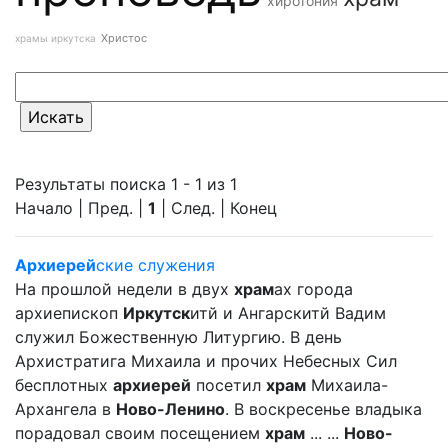
хиротония
Христос
храмы иркутска
Результаты поиска 1 - 1 из 1
Начало | Пред. |
1
| След. | Конец
Архиерей
ские служения
На прошлой недели в двух
храм
ах города
архиепископ
Иркутск
итй и Ангарскитй Вадим
служил Божественную Литургию. В день
Архистратига Михаила и прочих Небесных Сил
бесплотных
архиерей
посетил
храм
Михаила-
Архангела в
Ново-Ленино
. В воскресенье владыка
порадовал своим посещением
храм
... ...
Ново-