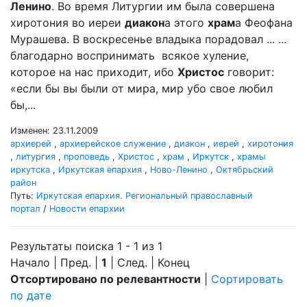
Ленино
. Во время Литургии им была совершена
хиротония во иереи
диакон
а этого
храм
а Феофана
Мурашева. В воскресенье владыка порадовал ... ...
благодарно воспринимать всякое хуление,
которое на нас приходит, ибо
Христос
говорит:
«если бы вы были от мира, мир убо свое любил
бы,...
Изменен: 23.11.2009
архиерей
,
архиерейское служение
,
диакон
,
иерей
,
хиротония
,
литургия
,
проповедь
,
Христос
,
храм
,
Иркутск
,
храмы
иркутска
,
Иркутская епархия
,
Ново-Ленино
,
Октябрьский
район
Путь:
Иркутская епархия. Региональный православный
портал
/
Новости епархии
Результаты поиска 1 - 1 из 1
Начало | Пред. |
1
| След. | Конец
Отсортировано по релевантности
|
Сортировать
по дате