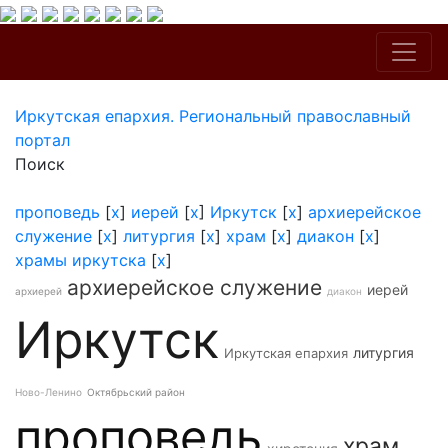
Иркутская епархия. Региональный православный
портал
Поиск
проповедь
[
x
]
иерей
[
x
]
Иркутск
[
x
]
архиерейское
служение
[
x
]
литургия
[
x
]
храм
[
x
]
диакон
[
x
]
храмы иркутска
[
x
]
архиерейское служение
иерей
архиерей
диакон
Иркутск
литургия
Иркутская епархия
Ново-Ленино
Октябрьский район
проповедь
храм