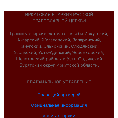
ИРКУТСКАЯ ЕПАРХИЯ РУССКОЙ
ПРАВОСЛАВНОЙ ЦЕРКВИ
Границы епархии включают в себя Иркутский,
Ангарский, Жигаловский, Заларинский,
Качугский, Ольхонский, Слюдянский,
Усольский, Усть-Удинский, Черемховский,
Шелеховский районы и Усть-Ордынский
Бурятский округ Иркутской области.
ЕПАРХИАЛЬНОЕ УПРАВЛЕНИЕ
Правящий архиерей
Официальная информация
Храмы епархии