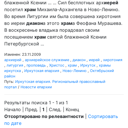
блаженной Ксении ... ... Сил бесплотных арх
иерей
посетил
храм
Михаила-Архангела в Ново-Ленино.
Во время Литургии им была совершена хиротония
во иереи
диакон
а этого
храм
а Феофана Мурашева.
В воскресенье владыка порадовал своим
посещением
храм
святой блаженной Ксении
Петербургской ...
Изменен: 23.11.2009
архиерей
,
архиерейское служение
,
диакон
,
иерей
,
хиротония
,
литургия
,
проповедь
,
Христос
,
храм
,
Иркутск
,
храмы
иркутска
,
Иркутская епархия
,
Ново-Ленино
,
Октябрьский
район
Путь:
Иркутская епархия. Региональный православный
портал
/
Новости епархии
Результаты поиска 1 - 1 из 1
Начало | Пред. |
1
| След. | Конец
Отсортировано по релевантности
|
Сортировать
по дате