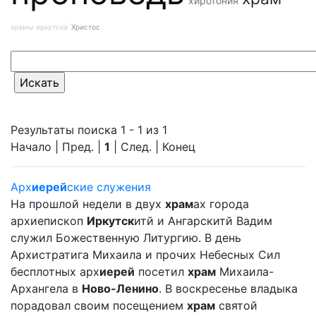
хиротония
храмы иркутска
Христос
Результаты поиска 1 - 1 из 1
Начало | Пред. |
1
| След. | Конец
Арх
иерей
ские служения
На прошлой недели в двух
храм
ах города
архиепископ
Иркутск
итй и Ангарскитй Вадим
служил Божественную Литургию. В день
Архистратига Михаила и прочих Небесных Сил
бесплотных арх
иерей
посетил
храм
Михаила-
Архангела в
Ново-Ленино
. В воскресенье владыка
порадовал своим посещением
храм
святой