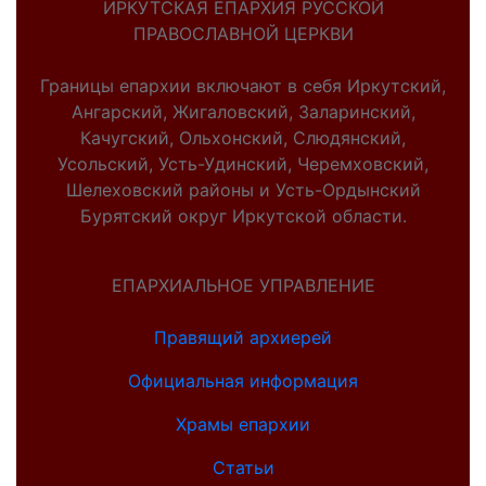
ИРКУТСКАЯ ЕПАРХИЯ РУССКОЙ
ПРАВОСЛАВНОЙ ЦЕРКВИ
Границы епархии включают в себя Иркутский,
Ангарский, Жигаловский, Заларинский,
Качугский, Ольхонский, Слюдянский,
Усольский, Усть-Удинский, Черемховский,
Шелеховский районы и Усть-Ордынский
Бурятский округ Иркутской области.
ЕПАРХИАЛЬНОЕ УПРАВЛЕНИЕ
Правящий архиерей
Официальная информация
Храмы епархии
Статьи