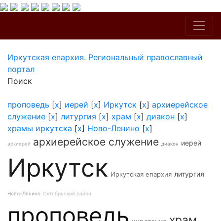
Иркутская епархия. Региональный православный
портал
Поиск
проповедь
[
x
]
иерей
[
x
]
Иркутск
[
x
]
архиерейское
служение
[
x
]
литургия
[
x
]
храм
[
x
]
диакон
[
x
]
храмы иркутска
[
x
]
Ново-Ленино
[
x
]
архиерейское служение
иерей
архиерей
диакон
Иркутск
литургия
Иркутская епархия
Ново-Ленино
Октябрьский район
проповедь
храм