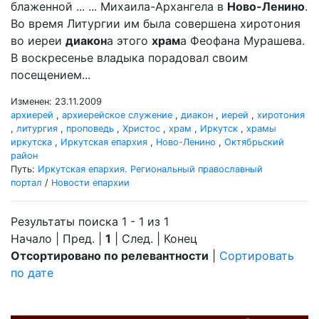
блаженной ... ... Михаила-Архангела в
Ново-Ленино
.
Во время Литургии им была совершена хиротония
во иереи
диакон
а этого
храм
а Феофана Мурашева.
В воскресенье владыка порадовал своим
посещением...
Изменен: 23.11.2009
архиерей
,
архиерейское служение
,
диакон
,
иерей
,
хиротония
,
литургия
,
проповедь
,
Христос
,
храм
,
Иркутск
,
храмы
иркутска
,
Иркутская епархия
,
Ново-Ленино
,
Октябрьский
район
Путь:
Иркутская епархия. Региональный православный
портал
/
Новости епархии
Результаты поиска 1 - 1 из 1
Начало | Пред. |
1
| След. | Конец
Отсортировано по релевантности
|
Сортировать
по дате