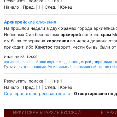
Результаты поиска 1 - 1 из 1
Начало | Пред. |
1
| След. | Конец
Архиерей
ские служения
На прошлой недели в двух
храм
ах города архиеписк
Небесных Сил бесплотных
архиерей
посетил
храм
Ми
им была совершена
хиротония
во иереи диакона это
приходит, ибо
Христос
говорит: «если бы вы были от 
Изменен: 23.11.2009
архиерей
,
архиерейское служение
,
диакон
,
иерей
,
хиротония
,
л
Путь:
Иркутская епархия. Региональный православный портал
/
Но
Результаты поиска 1 - 1 из 1
Начало | Пред. |
1
| След. | Конец
Сортировать по релевантности
|
Отсортировано по 
ИРКУТСКАЯ ЕПАРХИЯ РУССКОЙ
ЕПАРХ