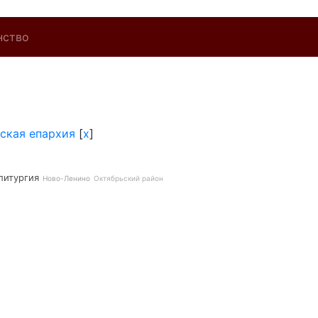
нство
ская епархия
[
x
]
литургия
Ново-Ленино
Октябрьский район