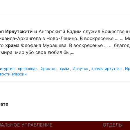
оп
Иркутск
итй и Ангарскитй Вадим служил Божественн
хаила-Архангела в Ново-Ленино. В воскресенье ... ...
го
храм
а Феофана Мурашева. В воскресенье ... ... благ
мира, мир убо свое любил бы,...
итургия
,
проповедь
,
Христос
,
храм
,
Иркутск
,
храмы иркутска
,
Ир
вости епархии
дате
ИАЛЬНОЕ УПРАВЛЕНИЕ
ОТДЕЛЫ