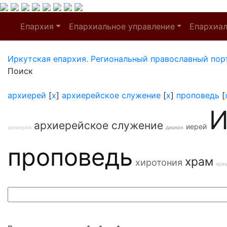
Епархия
Епархиальное управление
Епархиа
Иркутская епархия. Региональный православный пор
Поиск
архиерей
[
x
]
архиерейское служение
[
x
]
проповедь
[
И
архиерейское служение
иерей
архиерей
диакон
проповедь
храм
хиротония
хра