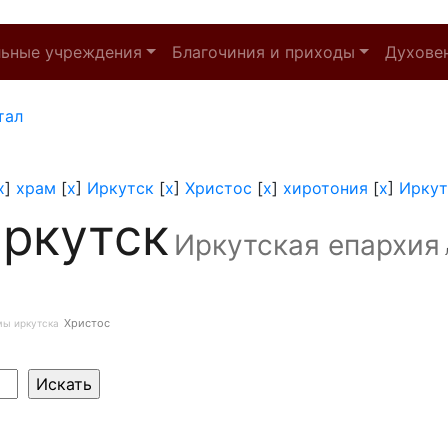
льные учреждения
Благочиния и приходы
Духове
тал
x
]
храм
[
x
]
Иркутск
[
x
]
Христос
[
x
]
хиротония
[
x
]
Иркут
ркутск
Иркутская епархия
Христос
мы иркутска