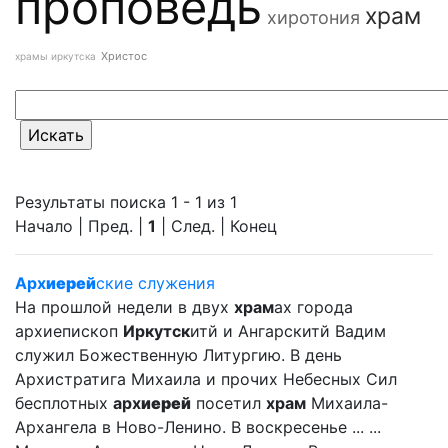
проповедь
храм
хиротония
Христос
храмы иркутска
Результаты поиска 1 - 1 из 1
Начало | Пред. |
1
| След. | Конец
Арх
иерей
ские служения
На прошлой недели в двух
храм
ах города
архиепископ
Иркутск
итй и Ангарскитй Вадим
служил Божественную Литургию. В день
Архистратига Михаила и прочих Небесных Сил
бесплотных
арх
иерей
посетил
храм
Михаила-
Архангела в Ново-Ленино. В воскресенье ... ...