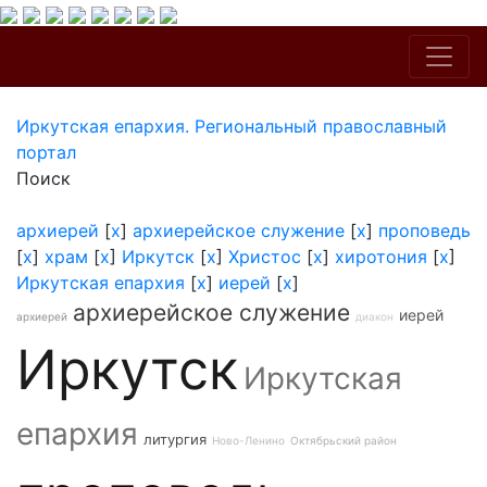
Иркутская епархия. Региональный православный
портал
Поиск
архиерей
[
x
]
архиерейское служение
[
x
]
проповедь
[
x
]
храм
[
x
]
Иркутск
[
x
]
Христос
[
x
]
хиротония
[
x
]
Иркутская епархия
[
x
]
иерей
[
x
]
архиерейское служение
иерей
архиерей
диакон
Иркутск
Иркутская
епархия
литургия
Ново-Ленино
Октябрьский район