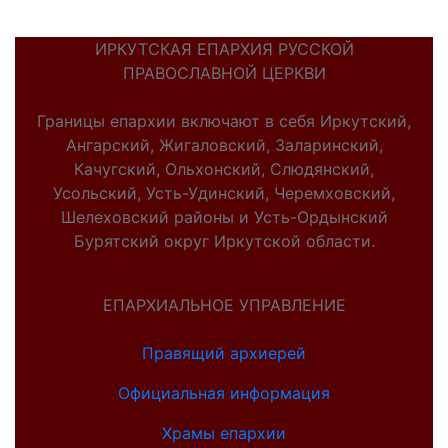
ИРКУТСКАЯ ЕПАРХИЯ РУССКОЙ
ПРАВОСЛАВНОЙ ЦЕРКВИ
Границы епархии включают в себя Иркутский,
Ангарский, Жигаловский, Заларинский,
Качугский, Ольхонский, Слюдянский,
Усольский, Усть-Удинский, Черемховский,
Шелеховский районы и Усть-Ордынский
Бурятский округ Иркутской области.
ЕПАРХИАЛЬНОЕ УПРАВЛЕНИЕ
Правящий архиерей
Официальная информация
Храмы епархии