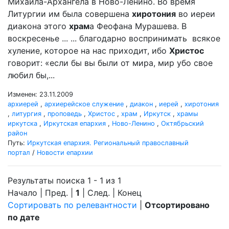
Михаила-Архангела в Ново-Ленино. Во время
Литургии им была совершена
хиротония
во иереи
диакона этого
храм
а Феофана Мурашева. В
воскресенье ... ... благодарно воспринимать всякое
хуление, которое на нас приходит, ибо
Христос
говорит: «если бы вы были от мира, мир убо свое
любил бы,...
Изменен: 23.11.2009
архиерей
,
архиерейское служение
,
диакон
,
иерей
,
хиротония
,
литургия
,
проповедь
,
Христос
,
храм
,
Иркутск
,
храмы
иркутска
,
Иркутская епархия
,
Ново-Ленино
,
Октябрьский
район
Путь:
Иркутская епархия. Региональный православный
портал
/
Новости епархии
Результаты поиска 1 - 1 из 1
Начало | Пред. |
1
| След. | Конец
Сортировать по релевантности
|
Отсортировано
по дате