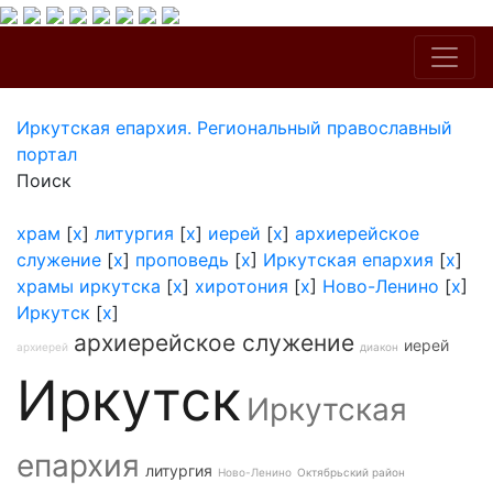
Иркутская епархия. Региональный православный
портал
Поиск
храм
[
x
]
литургия
[
x
]
иерей
[
x
]
архиерейское
служение
[
x
]
проповедь
[
x
]
Иркутская епархия
[
x
]
храмы иркутска
[
x
]
хиротония
[
x
]
Ново-Ленино
[
x
]
Иркутск
[
x
]
архиерейское служение
иерей
архиерей
диакон
Иркутск
Иркутская
епархия
литургия
Ново-Ленино
Октябрьский район