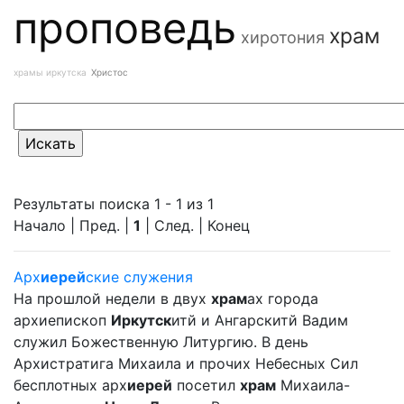
проповедь
храм
хиротония
храмы иркутска
Христос
Результаты поиска 1 - 1 из 1
Начало | Пред. |
1
| След. | Конец
Арх
иерей
ские служения
На прошлой недели в двух
храм
ах города
архиепископ
Иркутск
итй и Ангарскитй Вадим
служил Божественную Литургию. В день
Архистратига Михаила и прочих Небесных Сил
бесплотных арх
иерей
посетил
храм
Михаила-