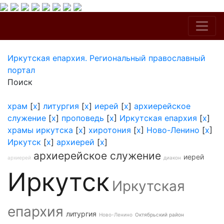
Иркутская епархия. Региональный православный
портал
Поиск
храм
[
x
]
литургия
[
x
]
иерей
[
x
]
архиерейское
служение
[
x
]
проповедь
[
x
]
Иркутская епархия
[
x
]
храмы иркутска
[
x
]
хиротония
[
x
]
Ново-Ленино
[
x
]
Иркутск
[
x
]
архиерей
[
x
]
архиерейское служение
иерей
архиерей
диакон
Иркутск
Иркутская
епархия
литургия
Ново-Ленино
Октябрьский район