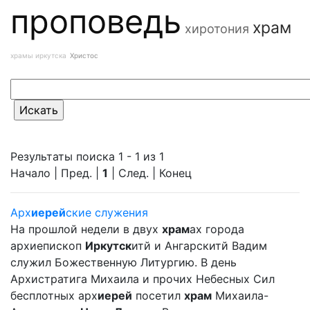
проповедь
храм
хиротония
храмы иркутска
Христос
Результаты поиска 1 - 1 из 1
Начало | Пред. |
1
| След. | Конец
Арх
иерей
ские служения
На прошлой недели в двух
храм
ах города
архиепископ
Иркутск
итй и Ангарскитй Вадим
служил Божественную Литургию. В день
Архистратига Михаила и прочих Небесных Сил
бесплотных арх
иерей
посетил
храм
Михаила-