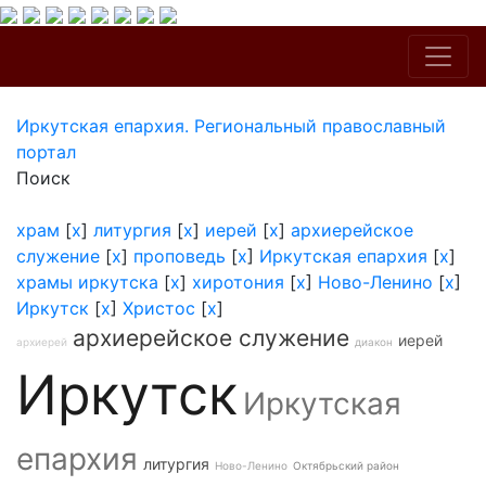
Иркутская епархия. Региональный православный
портал
Поиск
храм
[
x
]
литургия
[
x
]
иерей
[
x
]
архиерейское
служение
[
x
]
проповедь
[
x
]
Иркутская епархия
[
x
]
храмы иркутска
[
x
]
хиротония
[
x
]
Ново-Ленино
[
x
]
Иркутск
[
x
]
Христос
[
x
]
архиерейское служение
иерей
архиерей
диакон
Иркутск
Иркутская
епархия
литургия
Ново-Ленино
Октябрьский район