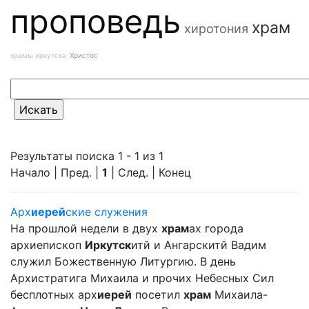
проповедь
храм
хиротония
храмы иркутска
Христос
Результаты поиска 1 - 1 из 1
Начало | Пред. |
1
| След. | Конец
Арх
иерей
ские служения
На прошлой недели в двух
храм
ах города
архиепископ
Иркутск
итй и Ангарскитй Вадим
служил Божественную Литургию. В день
Архистратига Михаила и прочих Небесных Сил
бесплотных арх
иерей
посетил
храм
Михаила-