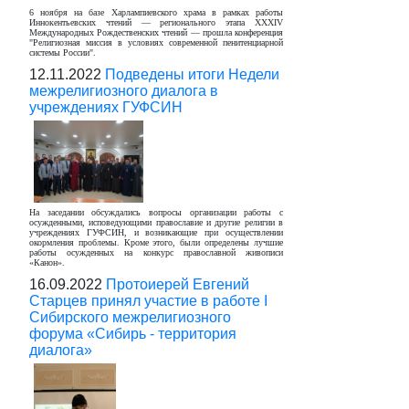
6 ноября на базе Харлампиевского храма в рамках работы
Иннокентьевских чтений — регионального этапа XXХIV
Международных Рождественских чтений — прошла конференция
"Религиозная миссия в условиях современной пенитенциарной
системы России".
12.11.2022
Подведены итоги Недели
межрелигиозного диалога в
учреждениях ГУФСИН
На заседании обсуждались вопросы организации работы с
осужденными, исповедующими православие и другие религии в
учреждениях ГУФСИН, и возникающие при осуществлении
окормления проблемы. Кроме этого, были определены лучшие
работы осужденных на конкурс православной живописи
«Канон».
16.09.2022
Протоиерей Евгений
Старцев принял участие в работе I
Сибирского межрелигиозного
форума «Сибирь - территория
диалога»