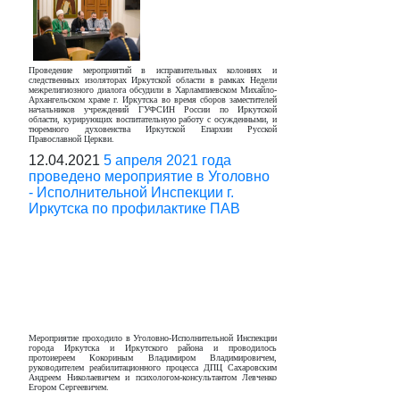
Проведение мероприятий в исправительных колониях и
следственных изоляторах Иркутской области в рамках Недели
межрелигиозного диалога обсудили в Харлампиевском Михайло-
Архангельском храме г. Иркутска во время сборов заместителей
начальников учреждений ГУФСИН России по Иркутской
области, курирующих воспитательную работу с осужденными, и
тюремного духовенства Иркутской Епархии Русской
Православной Церкви.
12.04.2021
5 апреля 2021 года
проведено мероприятие в Уголовно
- Исполнительной Инспекции г.
Иркутска по профилактике ПАВ
Мероприятие проходило в Уголовно-Исполнительной Инспекции
города Иркутска и Иркутского района и проводилось
протоиереем Кокориным Владимиром Владимировичем,
руководителем реабилитационного процесса ДПЦ Сахаровским
Андреем Николаевичем и психологом-консультантом Левченко
Егором Сергеевичем.