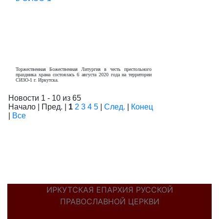
Торжественная Божественная Литургия в честь престольного
праздника храма состоялась 6 августа 2020 года на территории
СИЗО-1 г. Иркутска.
Новости 1 - 10 из 65
Начало | Пред. |
1
2
3
4
5
|
След.
|
Конец
|
Все
ИРКУТСКАЯ ЕПАРХИЯ РУССКОЙ
ПРАВОСЛАВНОЙ ЦЕРКВИ