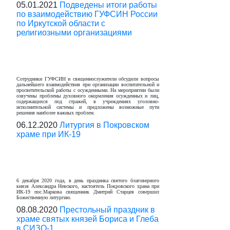
05.01.2021
Подведены итоги работы
по взаимодействию ГУФСИН России
по Иркутской области с
религиозными организациями
Сотрудники ГУФСИН и священнослужители обсудили вопросы
дальнейшего взаимодействия при организации воспитательной и
просветительской работы с осужденными. На мероприятии были
озвучены проблемы духовного окормления осужденных и лиц,
содержащихся под стражей, в учреждениях уголовно-
исполнительной системы и предложены возможные пути
решения наиболее важных проблем.
06.12.2020
Литургия в Покровском
храме при ИК-19
6 декабря 2020 года, в день праздника святого благоверного
князя Александра Невского, настоятель Покровского храма при
ИК-19 пос.Маркова священник Дмитрий Старцев совершил
Божественную литургию.
08.08.2020
Престольный праздник в
храме святых князей Бориса и Глеба
в СИЗО-1