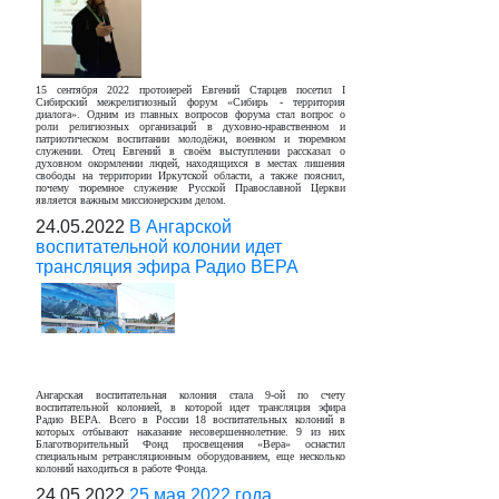
15 сентября 2022 протоиерей Евгений Старцев посетил I
Сибирский межрелигиозный форум «Сибирь - территория
диалога». Одним из главных вопросов форума стал вопрос о
роли религиозных организаций в духовно-нравственном и
патриотическом воспитании молодёжи, военном и тюремном
служении. Отец Евгений в своём выступлении рассказал о
духовном окормлении людей, находящихся в местах лишения
свободы на территории Иркутской области, а также пояснил,
почему тюремное служение Русской Православной Церкви
является важным миссионерским делом.
24.05.2022
В Ангарской
воспитательной колонии идет
трансляция эфира Радио ВЕРА
Ангарская воспитательная колония стала 9-ой по счету
воспитательной колонией, в которой идет трансляция эфира
Радио ВЕРА. Всего в России 18 воспитательных колоний в
которых отбывают наказание несовершеннолетние. 9 из них
Благотворительный Фонд просвещения «Вера» оснастил
специальным ретрансляционным оборудованием, еще несколько
колоний находиться в работе Фонда.
24.05.2022
25 мая 2022 года