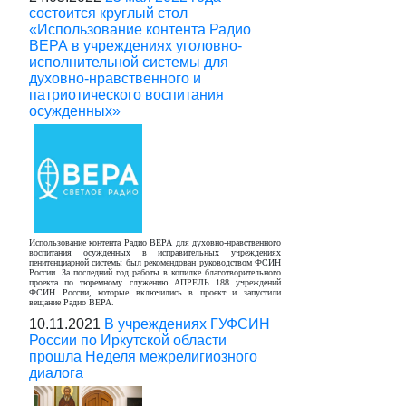
состоится круглый стол
«Использование контента Радио
ВЕРА в учреждениях уголовно-
исполнительной системы для
духовно-нравственного и
патриотического воспитания
осужденных»
Использование контента Радио ВЕРА для духовно-нравственного
воспитания осужденных в исправительных учреждениях
пенитенциарной системы был рекомендован руководством ФСИН
России. За последний год работы в копилке благотворительного
проекта по тюремному служению АПРЕЛЬ 188 учреждений
ФСИН России, которые включились в проект и запустили
вещание Радио ВЕРА.
10.11.2021
В учреждениях ГУФСИН
России по Иркутской области
прошла Неделя межрелигиозного
диалога