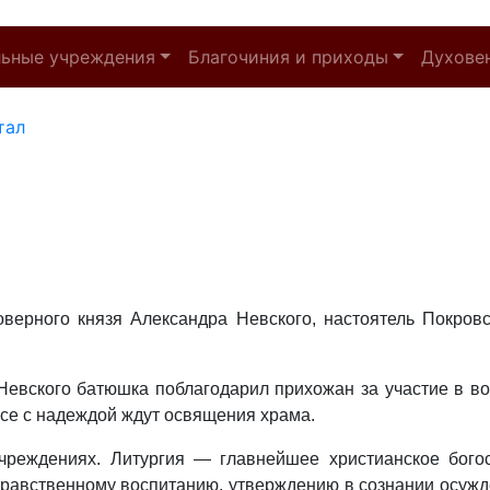
льные учреждения
Благочиния и приходы
Духове
тал
говерного князя Александра Невского, настоятель Покро
 Невского батюшка поблагодарил прихожан за участие в в
Все с надеждой ждут освящения храма.
чреждениях. Литургия — главнейшее христианское богос
нравственному воспитанию, утверждению в сознании осужд