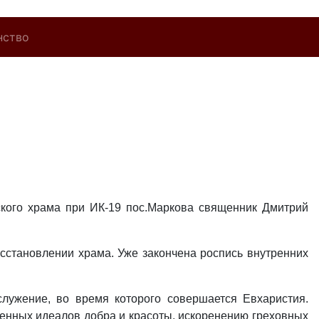
нство
вского храма при ИК-19 пос.Маркова священник Дмитрий
осстановлении храма. Уже закончена роспись внутренних
лужение, во время которого совершается Евхаристия.
енных идеалов добра и красоты, искоренению греховных