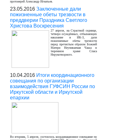
протоиерей Александр Игнатьев.
23.05.2016
Заключенные дали
пожизненные обеты трезвости в
преддверии Праздника Светлого
Христова Воскресения
27 апреля, на Страстной седмице,
четверо осуждённых, отбывающих
наказание в ИК-3, дали
пожизненные обеты трезвости
перед пречистым образом Божией
Матери Неупиваемая Чаша в
тюремном храме Спаса
Нерукотворного.
10.04.2016
Итоги координационного
совещания по организации
взаимодействия ГУФСИН России по
Иркутской области и Иркутской
епархии
Во вторник, 5 апреля, состоялось координационное совещание по