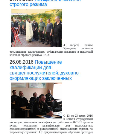
строгого режима
4 августа Святое
Крещение приняли
четырнадцать заключенных, отбывающих наказание в иркутской
колонии строгого режима ИК-3.
26.08.2016
Повышение
квалификации для
священнослужителей, духовно
окормляющих заключенных
С 13 по 23 июля 2016
в Санкт-Петербургском
институте повышения квалификации работников ФСИН прошли
курсы повышения квалификации для православных
священнослужителей и руководителей епархиальных отделов по
тюремному служению. От Иркутской епархии обучение проходил