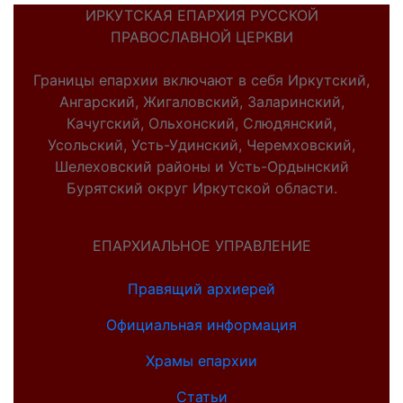
ИРКУТСКАЯ ЕПАРХИЯ РУССКОЙ
ПРАВОСЛАВНОЙ ЦЕРКВИ
Границы епархии включают в себя Иркутский,
Ангарский, Жигаловский, Заларинский,
Качугский, Ольхонский, Слюдянский,
Усольский, Усть-Удинский, Черемховский,
Шелеховский районы и Усть-Ордынский
Бурятский округ Иркутской области.
ЕПАРХИАЛЬНОЕ УПРАВЛЕНИЕ
Правящий архиерей
Официальная информация
Храмы епархии
Статьи