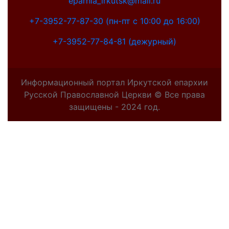
eparhia_irkutsk@mail.ru
+7-3952-77-87-30 (пн-пт с 10:00 до 16:00)
+7-3952-77-84-81 (дежурный)
Информационный портал Иркутской епархии
Русской Православной Церкви © Все права
защищены - 2024 год.