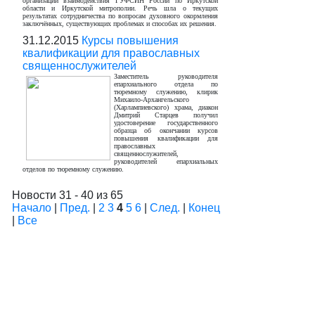
организации взаимодействия ГУФСИН России по Иркутской
области и Иркутской митрополии. Речь шла о текущих
результатах сотрудничества по вопросам духовного окормления
заключённых, существующих проблемах и способах их решения.
31.12.2015
Курсы повышения
квалификации для православных
священнослужителей
Заместитель руководителя
епархиального отдела по
тюремному служению, клирик
Михаило-Архангельского
(Харлампиевского) храма, диакон
Дмитрий Старцев получил
удостоверение государственного
образца об окончании курсов
повышения квалификации для
православных
священнослужителей,
руководителей епархиальных
отделов по тюремному служению.
Новости 31 - 40 из 65
Начало
|
Пред.
|
2
3
4
5
6
|
След.
|
Конец
|
Все