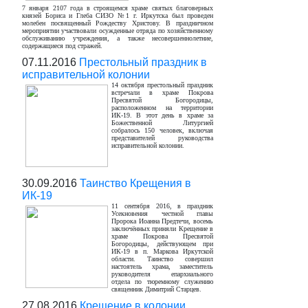
7 января 2107 года в строящемся храме святых благоверных
князей Бориса и Глеба СИЗО №1 г. Иркутска был проведен
молебен посвященный Рождеству Христову. В праздничном
мероприятии участвовали осужденные отряда по хозяйственному
обслуживанию учреждения, а также несовершеннолетние,
содержащиеся под стражей.
07.11.2016
Престольный праздник в
исправительной колонии
14 октября престольный праздник
встречали в храме Покрова
Пресвятой Богородицы,
расположенном на территории
ИК-19. В этот день в храме за
Божественной Литургией
собралось 150 человек, включая
представителей руководства
исправительной колонии.
30.09.2016
Таинство Крещения в
ИК-19
11 сентября 2016, в праздник
Усекновения честной главы
Пророка Иоанна Предтечи, восемь
заключённых приняли Крещение в
храме Покрова Пресвятой
Богородицы, действующем при
ИК-19 в п. Маркова Иркутской
области. Таинство совершил
настоятель храма, заместитель
руководителя епархиального
отдела по тюремному служению
священник Димитрий Старцев.
27.08.2016
Крещение в колонии