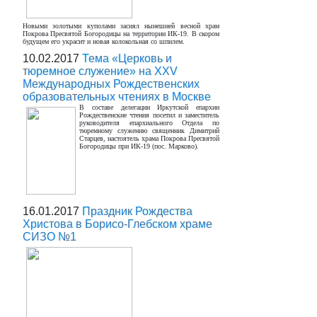
Новыми золотыми куполами засиял нынешней весной храм
Покрова Пресвятой Богородицы на территории ИК-19. В скором
будущем его украсит и новая колокольная со шпилем.
10.02.2017
Тема «Церковь и
тюремное служение» на XXV
Международных Рождественских
образовательных чтениях в Москве
В составе делегации Иркутской епархии
Рождественские чтения посетил и заместитель
руководителя епархиального Отдела по
тюремному служению священник Димитрий
Старцев, настоятель храма Покрова Пресвятой
Богородицы при ИК-19 (пос. Марково).
16.01.2017
Праздник Рождества
Христова в Борисо-Глебском храме
СИЗО №1