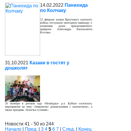
14.02.2022
Панихида
по Колчаку
12 февраля казаки Иркутского казачьего
войска отслужили ежегодную панихиду о
упокоении души приснопамятного
адмирала Александра Васильевича
Колчака
31.10.2021
Казаки в гостят у
дошколят
26 октября в детском саду «Незабудка» р.п. Куйтун состоялось
мероприятие на тему «Знакомство дошкольников с казачеством», а
также праздник «Казачьи гуляния».
Новости 41 - 50 из 244
Начало
|
Пред.
|
3
4
5
6
7
|
След.
|
Конец