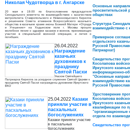
Николая Чудотворца в г. Ангарске
Основные направле
просветительской 
20 мая в 19.00 по благословению председателя
обществах
Синодального комитета по взаимодействию с казачеством
митрополита Ставропольского и Невинномысского Кирилла
и решением Совета атаманов Всероссийского казачьего
Структура Синодал
общества в казачьем храме иконы Божией Матери «Отрада
и Утешение» на Ходынском поле г. Москвы прошло
взаимодействию с 
молебное пение о здравии казаков и воинов, принимающих
участие в специальной военной операции, и лития о
Примерное соглаше
погибших.
отдельского казачь
26.04.2022
Русской Православ
Патриархат)
Награждение
казачьих
Свидетельство про
духовников к
Косолапова войско
празднику
Иркутского казачье
Святой Пасхи
информационно-об
"Основные направл
Указом Святейшего
Патриарха Кирилла за усердное служение Святой Церкви к
взаимодействию ка
празднику Святой Пасхи награждены духовники Иркутского
Русской Правосла
ВКО
Удостоверение про
Косолапова войско
25.04.2022
Казаки
Иркутского казачь
приняли участие в
квалификации по 
пасхальных
"организационные 
богослужениях
отдела по взаимод
Казаки приняли участие
в пасхальных
Свидетельство про
богослужениях