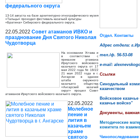
федерального округа
13-14 августа на базе архитектурно-этнографического музея
«Тальцы» проходил фестиваль казачьей культуры
«Братина» Сибирского федерального округа.
22.05.2022
Совет атаманов ИВКО и
Отдел. Контакты
празднование Дня Святого Николая
Чудотворца
Адрес отдела: г.Ир
На основании Устава и
тел./ф. 56-53-08
в соответствии с
приказом атамана
Иркутского войскового
e-mail: alexnevsko
казачьего округа от 17
мая 2022 года № 18/22
21 мая 2022 года в г.
Ссылки
Ангарске в здании
штаба окружного
Синодальный комит
казачьего общества
«Ангарский казачий
казачеством
округ» прошел Совет
атаманов Иркутского войскового казачьего округа.
Войсковое казачье
22.05.2022
казачье войско"
Молебное
Документы, важна
пение и
лития в
Методические мате
казачьем
комитета по взаим
храме
святого
Чинопоследование