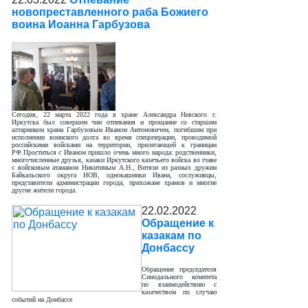
новопреставленного раба Божиего
воина Иоанна Гарбузова
Сегодня, 22 марта 2022 года в храме Александра Невского г.
Иркутска был совершен чин отпевания и прощание со старшим
алтарником храма Гарбузовым Иваном Антоновичем, погибшим при
исполнении воинского долга во время спецоперации, проводимой
российскими войсками на территории, прилегающей к границам
РФ.Проститься с Иваном пришло очень много народа: родственники,
многочисленные друзья, казаки Иркутского казачьего войска во главе
с войсковым атаманом Никитиным А.Н., Витязи из разных дружин
Байкальского округа НОВ, однокашники Ивана, сослуживцы,
представители администрации города, прихожане храмов и многие
другие жители города.
22.02.2022
Обращение к
казакам по
Донбассу
Обращение председателя
Синодального комитета
по взаимодействию с
казачеством по случаю
событий на Донбассе