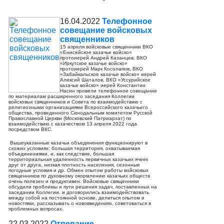
16.04.2022
Телефонное
совещание войсковых
священников
15 апреля войсковые священники ВКО
«Енисейское казачье войско»
протоиерей Андрей Казанцев, ВКО
«Иркутское казачье войско»
протоиерей Марк Косолапов, ВКО
«Забайкальское казачье войско» иерей
Алексий Шаталов, ВКО «Уссурийское
казачье войско» иерей Константин
Насин провели телефонное совещание
по материалам расширенного заседания Коллегии
войсковых священников и Совета по взаимодействию с
религиозными организациями Всероссийского казачьего
общества, проведенного Синодальным комитетом Русской
Православной Церкви (Московский Патриархат) по
взаимодействию с казачеством 13 апреля 2022 года
посредством ВКС.
Вышеуказанные казачьи объединения функционируют в
схожих условиях: большая территория, охватываемая
объединениями, и, как следствие, большая
территориальная удаленность первичных казачьих ячеек
друг от друга, низкая плотность населения, сезонные
погодные условия и др. Обмен опытом работы войсковых
священников по духовному окормлению казачьих обществ
очень полезен и продуктивен. Войсковые священники
обсудили проблемы и пути решения задач, поставленных на
заседании Коллегии, и договорились взаимодействовать
между собой на постоянной основе, делиться опытом и
новостями, рассказывать о нововведениях, советоваться в
проблемных вопросах.
22.03.2022
Отпевание