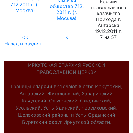
казачьи
России
7.12.2011 г. (г.
общества 7.12.
православного
Москва)
2011 г. (г.
казачьего
Москва)
Прихода г.
Ангарска
19.12.2011 г.
<<
<
7 из 57
Назад в раздел
ИРКУТСКАЯ ЕПАРХИЯ РУССКОЙ
ПРАВОСЛАВНОЙ ЦЕРКВИ
Границы епархии включают в себя Иркутский,
Ангарский, Жигаловский, Заларинский,
Качугский, Ольхонский, Слюдянский,
Усольский, Усть-Удинский, Черемховский,
Шелеховский районы и Усть-Ордынский
Бурятский округ Иркутской области.