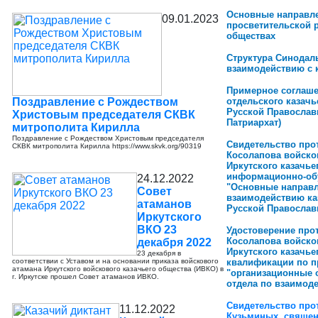
Основные направле
09.01.2023
просветительской 
обществах
Структура Синодал
взаимодействию с 
Примерное соглаше
Поздравление с Рождеством
отдельского казачь
Русской Православ
Христовым председателя СКВК
Патриархат)
митрополита Кирилла
Поздравление с Рождеством Христовым председателя
Свидетельство про
СКВК митрополита Кирилла https://www.skvk.org/90319
Косолапова войско
Иркутского казачье
информационно-об
24.12.2022
"Основные направл
Совет
взаимодействию ка
атаманов
Русской Правосла
Иркутского
ВКО 23
Удостоверение про
Косолапова войско
декабря 2022
Иркутского казачь
23 декабря в
соответствии с Уставом и на основании приказа войскового
квалификации по 
атамана Иркутского войскового казачьего общества (ИВКО) в
"организационные 
г. Иркутске прошел Совет атаманов ИВКО.
отдела по взаимод
Свидетельство про
11.12.2022
Кузьминых священ