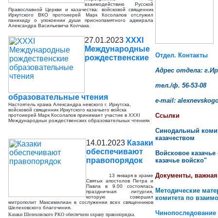
взаимодействию Русской
Православной Церкви и казачества: войсковой священник
Иркутского ВКО протоиерей Марк Косолапов отслужил
панихиду о упокоении души приснопамятного адмирала
Александра Васильевича Колчака.
27.01.2023
XXXI
Международные
Отдел. Контакты
рождественские
Адрес отдела: г.Ир
тел./ф. 56-53-08
образовательные чтения
e-mail: alexnevsko
Настоятель храма Александра невского г. Иркутска,
войсковой священник Иркутского казачьего войска
Ссылки
протоиерей Марк Косолапов принимает участие в XXXI
Международных рождественских образовательных чтениях
Синодальный комит
казачеством
14.01.2023
Казаки
обеспечивают
Войсковое казачье
правопорядок
казачье войско"
Документы, важна
13 января в храме
Святых апостолов Петра и
Павла в 9.00 состоялась
Методические мате
праздничная литургия,
которую совершил
комитета по взаим
митрополит Максимилиан в сослужении всех священников
Шелеховского благочиния.
Чинопоследование
Казаки Шелеховского РКО обеспечили охрану правопорядка.