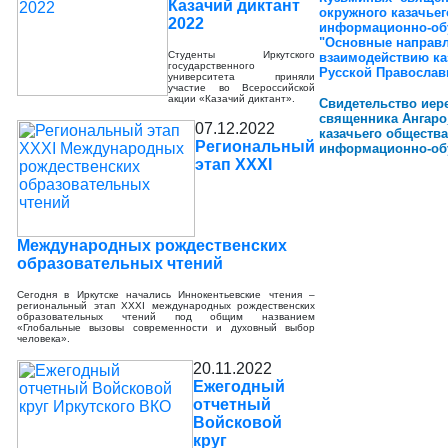
Казачий диктант
окружного казачьег
2022
информационно-об
"Основные направл
Студенты Иркутского
взаимодействию ка
государственного
Русской Правосла
университета приняли
участие во Всероссийской
акции «Казачий диктант».
Свидетельство иер
священника Ангаро
07.12.2022
казачьего общества
Региональный
информационно-об
этап XXXI
Международных рождественских
образовательных чтений
Сегодня в Иркутске начались Иннокентьевские чтения –
региональный этап XXXI международных рождественских
образовательных чтений под общим названием
«Глобальные вызовы современности и духовный выбор
человека».
20.11.2022
Ежегодный
отчетный
Войсковой
круг