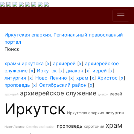
Иркутская епархия. Региональный православный
портал
Поиск
храмы иркутска
[
x
]
архиерей
[
x
]
архиерейское
служение
[
x
]
Иркутск
[
x
]
диакон
[
x
]
иерей
[
x
]
литургия
[
x
]
Ново-Ленино
[
x
]
храм
[
x
]
Христос
[
x
]
проповедь
[
x
]
Октябрьский район
[
x
]
архиерейское служение
иерей
архиерей
диакон
Иркутск
литургия
Иркутская епархия
храм
проповедь
хиротония
Ново-Ленино
Октябрьский район