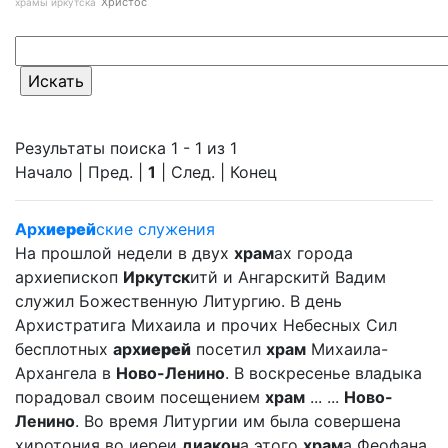
Христос
храмы иркутска
Результаты поиска 1 - 1 из 1
Начало | Пред. |
1
| След. | Конец
Арх
иерей
ские служения
На прошлой недели в двух
храм
ах города
архиепископ
Иркутск
итй и Ангарскитй Вадим
служил Божественную Литургию. В день
Архистратига Михаила и прочих Небесных Сил
бесплотных
арх
иерей
посетил
храм
Михаила-
Архангела в
Ново-Ленино
. В воскресенье владыка
порадовал своим посещением
храм
... ...
Ново-
Ленино
. Во время Литургии им была совершена
хиротония во иереи
диакон
а этого
храм
а Феофана