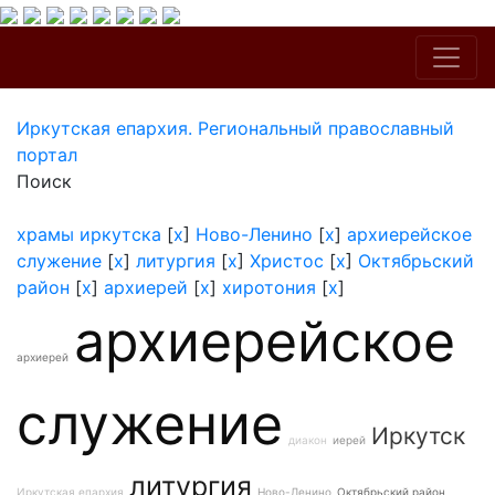
Иркутская епархия. Региональный православный
портал
Поиск
храмы иркутска
[
x
]
Ново-Ленино
[
x
]
архиерейское
служение
[
x
]
литургия
[
x
]
Христос
[
x
]
Октябрьский
район
[
x
]
архиерей
[
x
]
хиротония
[
x
]
архиерейское
архиерей
служение
Иркутск
диакон
иерей
литургия
Иркутская епархия
Ново-Ленино
Октябрьский район