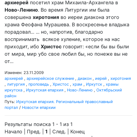
архиерей
посетил храм Михаила-Архангела в
Ново-Ленино
. Во время Литургии им была
совершена
хиротония
во иереи диакона этого
храма Феофана Мурашева. В воскресенье владыка
порадовал... ... но, напротив, благодарно
воспринимать всякое хуление, которое на нас
приходит, ибо
Христос
говорит: «если бы вы были
от мира, мир убо свое любил бы, но понеже вы не
от...
Изменен: 23.11.2009
архиерей
,
архиерейское служение
,
диакон
,
иерей
,
хиротония
,
литургия
,
проповедь
,
Христос
,
храм
,
Иркутск
,
храмы
иркутска
,
Иркутская епархия
,
Ново-Ленино
,
Октябрьский
район
Путь:
Иркутская епархия. Региональный православный
портал
/
Новости епархии
Результаты поиска 1 - 1 из 1
Начало | Пред. |
1
| След. | Конец