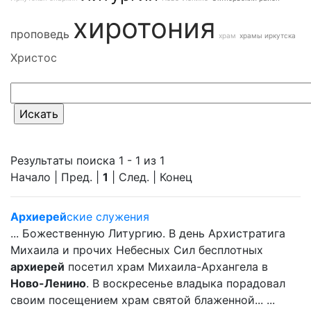
хиротония
проповедь
храм
храмы иркутска
Христос
Результаты поиска 1 - 1 из 1
Начало | Пред. |
1
| След. | Конец
Архиерей
ские служения
... Божественную Литургию. В день Архистратига
Михаила и прочих Небесных Сил бесплотных
архиерей
посетил храм Михаила-Архангела в
Ново-Ленино
. В воскресенье владыка порадовал
своим посещением храм святой блаженной... ...