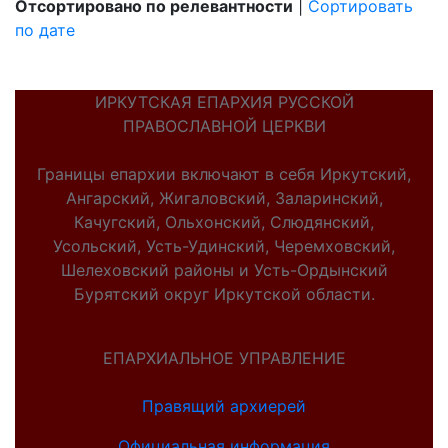
Отсортировано по релевантности
|
Сортировать
по дате
ИРКУТСКАЯ ЕПАРХИЯ РУССКОЙ
ПРАВОСЛАВНОЙ ЦЕРКВИ
Границы епархии включают в себя Иркутский,
Ангарский, Жигаловский, Заларинский,
Качугский, Ольхонский, Слюдянский,
Усольский, Усть-Удинский, Черемховский,
Шелеховский районы и Усть-Ордынский
Бурятский округ Иркутской области.
ЕПАРХИАЛЬНОЕ УПРАВЛЕНИЕ
Правящий архиерей
Официальная информация