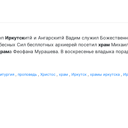
оп
Иркутск
итй и Ангарскитй Вадим служил Божественн
Небесных Сил бесплотных архиерей посетил
храм
Михаила
храм
а Феофана Мурашева. В воскресенье владыка пор
итургия
,
проповедь
,
Христос
,
храм
,
Иркутск
,
храмы иркутска
,
Ир