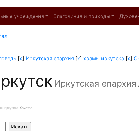
льные учреждения
Благочиния и приходы
Духове
тал
поведь
[
x
]
Иркутская епархия
[
x
]
храмы иркутска
[
x
]
О
ркутск
Иркутская епархия
мы иркутска
Христос