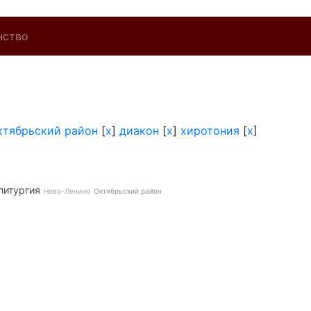
нство
ктябрьский район
[
x
]
диакон
[
x
]
хиротония
[
x
]
литургия
Ново-Ленино
Октябрьский район