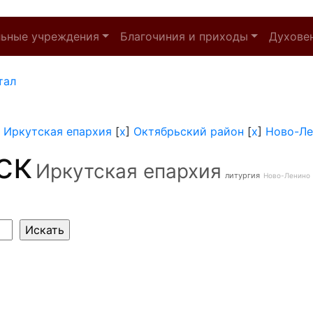
льные учреждения
Благочиния и приходы
Духове
тал
]
Иркутская епархия
[
x
]
Октябрьский район
[
x
]
Ново-Ле
ск
Иркутская епархия
литургия
Ново-Ленино