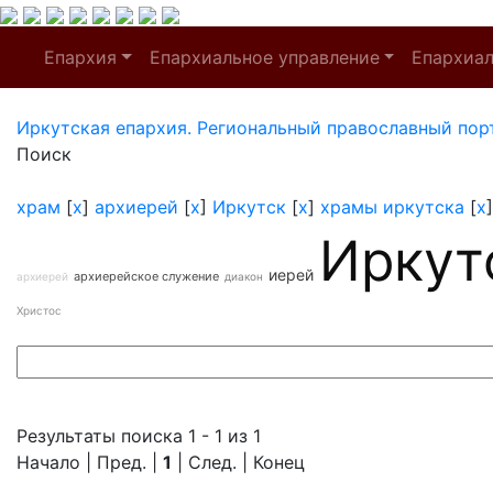
Епархия
Епархиальное управление
Епархиа
Иркутская епархия. Региональный православный пор
Поиск
храм
[
x
]
архиерей
[
x
]
Иркутск
[
x
]
храмы иркутска
[
x
Иркут
иерей
архиерейское служение
архиерей
диакон
Христос
Результаты поиска 1 - 1 из 1
Начало | Пред. |
1
| След. | Конец