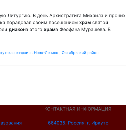
ую Литургию. В день Архистратига Михаила и прочих
дыка порадовал своим посещением
храм
святой
ереи
диакон
а этого
храм
а Феофана Мурашева. В
кутская епархия
,
Ново-Ленино
,
Октябрьский район
КОНТАКТНАЯ ИНФОРМАЦИЯ
разования
664035, Россия, г. Иркутс