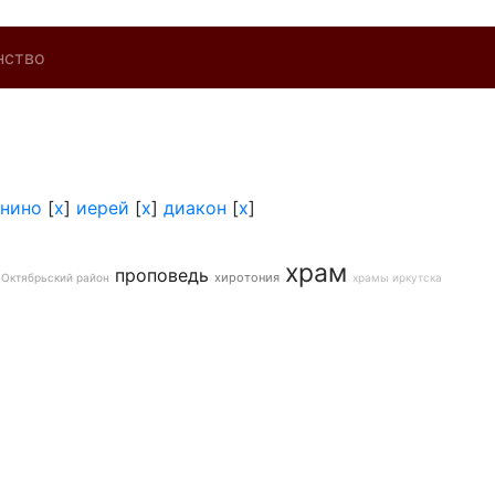
нство
нино
[
x
]
иерей
[
x
]
диакон
[
x
]
храм
проповедь
хиротония
Октябрьский район
храмы иркутска