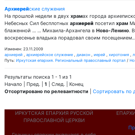
Арх
иерей
ские служения
На прошлой недели в двух
храм
ах города архиеписк
Небесных Сил бесплотных
арх
иерей
посетил
храм
Ми
блаженной ... ... Михаила-Архангела в
Ново-Ленино
. 
воскресенье владыка порадовал своим посещением..
Изменен: 23.11.2009
архиерей
,
архиерейское служение
,
диакон
,
иерей
,
хиротония
,
л
Путь:
Иркутская епархия. Региональный православный портал
/
Но
Результаты поиска 1 - 1 из 1
Начало | Пред. |
1
| След. | Конец
Отсортировано по релевантности
|
Сортировать по 
ИРКУТСКАЯ ЕПАРХИЯ РУССКОЙ
ЕПАРХ
ПРАВОСЛАВНОЙ ЦЕРКВИ
Пр
Границы епархии включают в себя