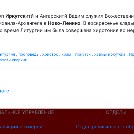
оп
Иркутск
итй и Ангарскитй Вадим служил Божественн
хаила-Архангела в
Ново-Ленино
. В воскресенье вла
Во время Литургии им была совершена хиротония во и
.
итургия
,
проповедь
,
Христос
,
храм
,
Иркутск
,
храмы иркутска
,
Ир
вости епархии
дате
ИАЛЬНОЕ УПРАВЛЕНИЕ
ОТДЕЛЫ
авящий архиерей
Отдел религиозного об