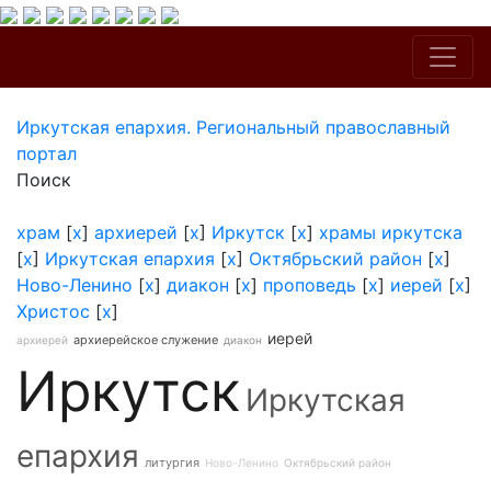
Иркутская епархия. Региональный православный
портал
Поиск
храм
[
x
]
архиерей
[
x
]
Иркутск
[
x
]
храмы иркутска
[
x
]
Иркутская епархия
[
x
]
Октябрьский район
[
x
]
Ново-Ленино
[
x
]
диакон
[
x
]
проповедь
[
x
]
иерей
[
x
]
Христос
[
x
]
иерей
архиерейское служение
архиерей
диакон
Иркутск
Иркутская
епархия
литургия
Ново-Ленино
Октябрьский район