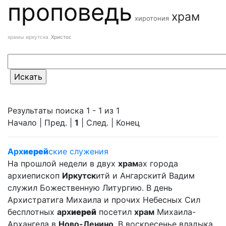
проповедь
храм
хиротония
храмы иркутска
Христос
Результаты поиска 1 - 1 из 1
Начало | Пред. |
1
| След. | Конец
Арх
иерей
ские служения
На прошлой недели в двух
храм
ах города
архиепископ
Иркутск
итй и Ангарскитй Вадим
служил Божественную Литургию. В день
Архистратига Михаила и прочих Небесных Сил
бесплотных
арх
иерей
посетил
храм
Михаила-
Архангела в
Ново-Ленино
. В воскресенье владыка