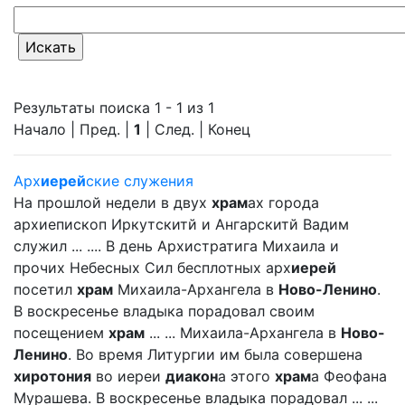
Результаты поиска 1 - 1 из 1
Начало | Пред. |
1
| След. | Конец
Арх
иерей
ские служения
На прошлой недели в двух
храм
ах города
архиепископ Иркутскитй и Ангарскитй Вадим
служил ... .... В день Архистратига Михаила и
прочих Небесных Сил бесплотных арх
иерей
посетил
храм
Михаила-Архангела в
Ново-Ленино
.
В воскресенье владыка порадовал своим
посещением
храм
... ... Михаила-Архангела в
Ново-
Ленино
. Во время Литургии им была совершена
хиротония
во иереи
диакон
а этого
храм
а Феофана
Мурашева. В воскресенье владыка порадовал ... ...