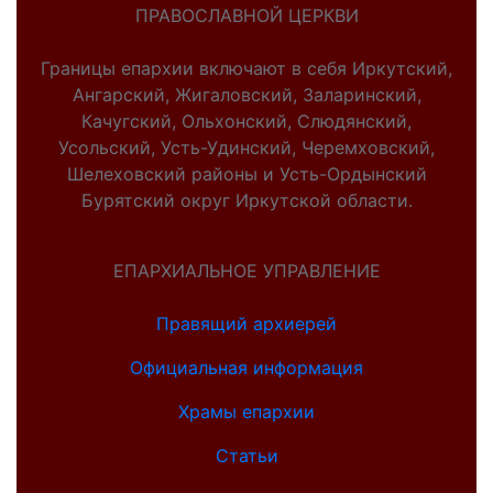
ПРАВОСЛАВНОЙ ЦЕРКВИ
Границы епархии включают в себя Иркутский,
Ангарский, Жигаловский, Заларинский,
Качугский, Ольхонский, Слюдянский,
Усольский, Усть-Удинский, Черемховский,
Шелеховский районы и Усть-Ордынский
Бурятский округ Иркутской области.
ЕПАРХИАЛЬНОЕ УПРАВЛЕНИЕ
Правящий архиерей
Официальная информация
Храмы епархии
Статьи