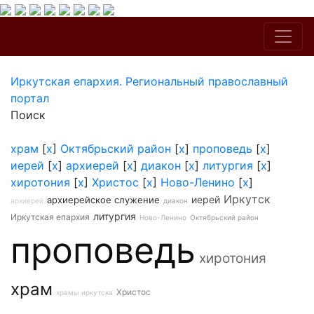
Иркутская епархия. Региональный православный
портал
Поиск
храм
[
x
]
Октябрьский район
[
x
]
проповедь
[
x
]
иерей
[
x
]
архиерей
[
x
]
диакон
[
x
]
литургия
[
x
]
хиротония
[
x
]
Христос
[
x
]
Ново-Ленино
[
x
]
Иркутск
иерей
архиерейское служение
архиерей
диакон
литургия
Иркутская епархия
Ново-Ленино
Октябрьский район
проповедь
хиротония
храм
Христос
храмы иркутска