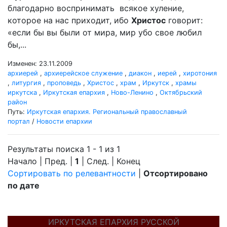
благодарно воспринимать всякое хуление,
которое на нас приходит, ибо
Христос
говорит:
«если бы вы были от мира, мир убо свое любил
бы,...
Изменен: 23.11.2009
архиерей
,
архиерейское служение
,
диакон
,
иерей
,
хиротония
,
литургия
,
проповедь
,
Христос
,
храм
,
Иркутск
,
храмы
иркутска
,
Иркутская епархия
,
Ново-Ленино
,
Октябрьский
район
Путь:
Иркутская епархия. Региональный православный
портал
/
Новости епархии
Результаты поиска 1 - 1 из 1
Начало | Пред. |
1
| След. | Конец
Сортировать по релевантности
|
Отсортировано
по дате
ИРКУТСКАЯ ЕПАРХИЯ РУССКОЙ