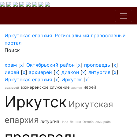
Иркутская епархия. Региональный православный
портал
Поиск
храм
[
x
]
Октябрьский район
[
x
]
проповедь
[
x
]
иерей
[
x
]
архиерей
[
x
]
диакон
[
x
]
литургия
[
x
]
Иркутская епархия
[
x
]
Иркутск
[
x
]
иерей
архиерейское служение
архиерей
диакон
Иркутск
Иркутская
епархия
литургия
Ново-Ленино
Октябрьский район
проповедь