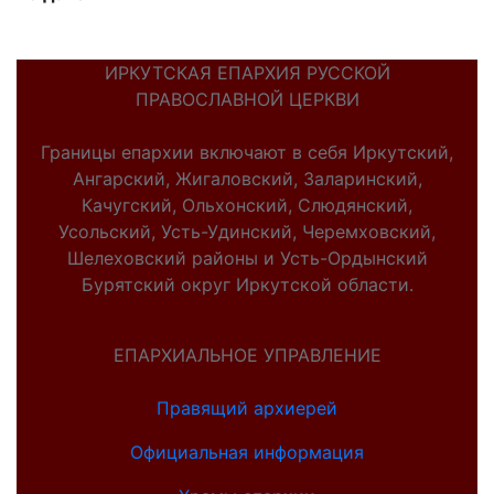
ИРКУТСКАЯ ЕПАРХИЯ РУССКОЙ
ПРАВОСЛАВНОЙ ЦЕРКВИ
Границы епархии включают в себя Иркутский,
Ангарский, Жигаловский, Заларинский,
Качугский, Ольхонский, Слюдянский,
Усольский, Усть-Удинский, Черемховский,
Шелеховский районы и Усть-Ордынский
Бурятский округ Иркутской области.
ЕПАРХИАЛЬНОЕ УПРАВЛЕНИЕ
Правящий архиерей
Официальная информация