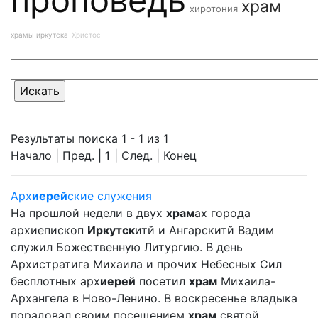
храм
хиротония
храмы иркутска
Христос
Результаты поиска 1 - 1 из 1
Начало | Пред. |
1
| След. | Конец
Арх
иерей
ские служения
На прошлой недели в двух
храм
ах города
архиепископ
Иркутск
итй и Ангарскитй Вадим
служил Божественную Литургию. В день
Архистратига Михаила и прочих Небесных Сил
бесплотных арх
иерей
посетил
храм
Михаила-
Архангела в Ново-Ленино. В воскресенье владыка
порадовал своим посещением
храм
святой