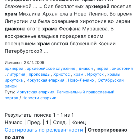
блаженной ... ... Сил бесплотных арх
иерей
посетил
храм
Михаила-Архангела в Ново-Ленино. Во время
Литургии им была совершена хиротония во иереи
диакон
а этого
храм
а Феофана Мурашева. В
воскресенье владыка порадовал своим
посещением
храм
святой блаженной Ксении
Петербургской ...
Изменен: 23.11.2009
архиерей
,
архиерейское служение
,
диакон
,
иерей
,
хиротония
,
литургия
,
проповедь
,
Христос
,
храм
,
Иркутск
,
храмы
иркутска
,
Иркутская епархия
,
Ново-Ленино
,
Октябрьский
район
Путь:
Иркутская епархия. Региональный православный
портал
/
Новости епархии
Результаты поиска 1 - 1 из 1
Начало | Пред. |
1
| След. | Конец
Сортировать по релевантности
|
Отсортировано
по дате