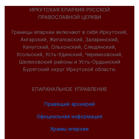
ИРКУТСКАЯ ЕПАРХИЯ РУССКОЙ
ПРАВОСЛАВНОЙ ЦЕРКВИ
Границы епархии включают в себя Иркутский,
Ангарский, Жигаловский, Заларинский,
Качугский, Ольхонский, Слюдянский,
Усольский, Усть-Удинский, Черемховский,
Шелеховский районы и Усть-Ордынский
Бурятский округ Иркутской области.
ЕПАРХИАЛЬНОЕ УПРАВЛЕНИЕ
Правящий архиерей
Официальная информация
Храмы епархии