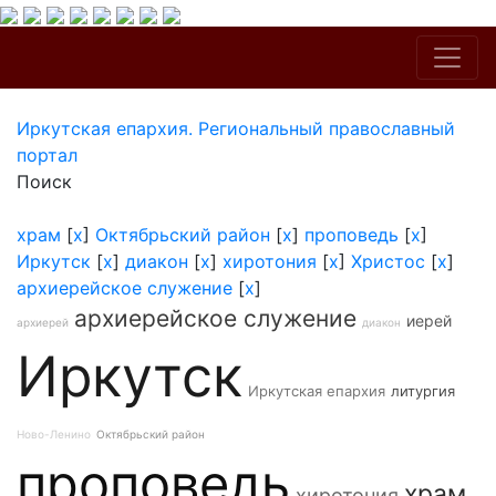
Иркутская епархия. Региональный православный
портал
Поиск
храм
[
x
]
Октябрьский район
[
x
]
проповедь
[
x
]
Иркутск
[
x
]
диакон
[
x
]
хиротония
[
x
]
Христос
[
x
]
архиерейское служение
[
x
]
архиерейское служение
иерей
архиерей
диакон
Иркутск
Иркутская епархия
литургия
Ново-Ленино
Октябрьский район
проповедь
храм
хиротония