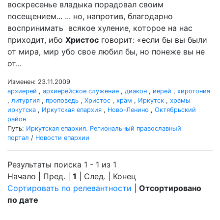
воскресенье владыка порадовал своим
посещением... ... но, напротив, благодарно
воспринимать всякое хуление, которое на нас
приходит, ибо
Христос
говорит: «если бы вы были
от мира, мир убо свое любил бы, но понеже вы не
от...
Изменен: 23.11.2009
архиерей
,
архиерейское служение
,
диакон
,
иерей
,
хиротония
,
литургия
,
проповедь
,
Христос
,
храм
,
Иркутск
,
храмы
иркутска
,
Иркутская епархия
,
Ново-Ленино
,
Октябрьский
район
Путь:
Иркутская епархия. Региональный православный
портал
/
Новости епархии
Результаты поиска 1 - 1 из 1
Начало | Пред. |
1
| След. | Конец
Сортировать по релевантности
|
Отсортировано
по дате