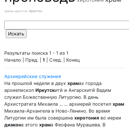
Христос
храмы иркутска
Результаты поиска 1 - 1 из 1
Начало | Пред. |
1
| След. | Конец
Архиерейские служения
На прошлой недели в двух
храм
ах города
архиепископ
Иркутск
итй и Ангарскитй Вадим
служил Божественную Литургию. В день
Архистратига Михаила ... ... архиерей посетил
храм
Михаила-Архангела в Ново-Ленино. Во время
Литургии им была совершена
хиротония
во иереи
диакон
а этого
храм
а Феофана Мурашева. В