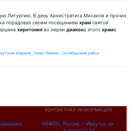
ую Литургию. В день Архистратига Михаила и прочих
ыка порадовал своим посещением
храм
святой
вершена
хиротония
во иереи
диакон
а этого
храм
а
кутская епархия
,
Ново-Ленино
,
Октябрьский район
КОНТАКТНАЯ ИНФОРМАЦИЯ
разования
664035, Россия, г. Иркутск, ул.
Ангарская, 14