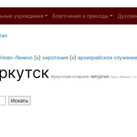
льные учреждения
Благочиния и приходы
Духове
тал
]
Ново-Ленино
[
x
]
хиротония
[
x
]
архиерейское служени
ркутск
литургия
Иркутская епархия
Ново-Ленино
Ок