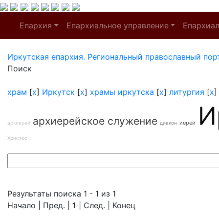
Епархия
Епархиальное управление
Епархиа
Иркутская епархия. Региональный православный пор
Поиск
храм
[
x
]
Иркутск
[
x
]
храмы иркутска
[
x
]
литургия
[
x
И
архиерейское служение
иерей
архиерей
диакон
Христос
Результаты поиска 1 - 1 из 1
Начало | Пред. |
1
| След. | Конец