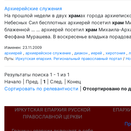
Архиерейские служения
На прошлой недели в двух
храм
ах города архиеписк
Небесных Сил бесплотных архиерей посетил
храм
Ми
блаженной ... ... архиерей посетил
храм
Михаила-Арха
Феофана Мурашева. В воскресенье владыка порадова
Изменен: 23.11.2009
архиерей
,
архиерейское служение
,
диакон
,
иерей
,
хиротония
,
л
Путь:
Иркутская епархия. Региональный православный портал
/
Но
Результаты поиска 1 - 1 из 1
Начало | Пред. |
1
| След. | Конец
Сортировать по релевантности
|
Отсортировано по 
ИРКУТСКАЯ ЕПАРХИЯ РУССКОЙ
ЕПАРХ
ПРАВОСЛАВНОЙ ЦЕРКВИ
Пр
Границы епархии включают в себя