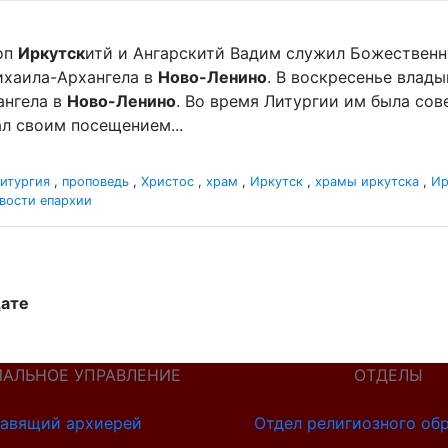
оп
Иркутск
итй и Ангарскитй Вадим служил Божественн
хаила-Архангела в
Ново-Ленино
. В воскресенье влад
нгела в
Ново-Ленино
. Во время Литургии им была со
л своим посещением...
итургия
,
проповедь
,
Христос
,
храм
,
Иркутск
,
храмы иркутска
,
Ир
вости епархии
дате
ИАЛЬНОЕ УПРАВЛЕНИЕ
ОТДЕЛЫ
авящий архиерей
Отдел религиозного об