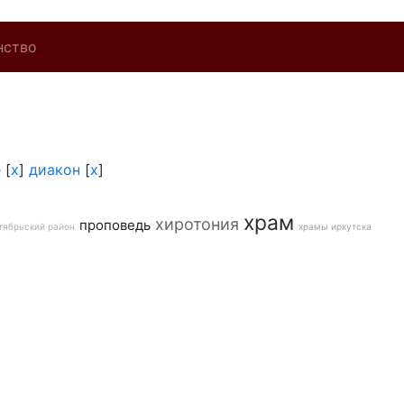
нство
е
[
x
]
диакон
[
x
]
храм
хиротония
проповедь
тябрьский район
храмы иркутска