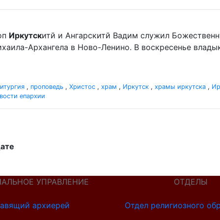
оп
Иркутск
итй и Ангарскитй Вадим служил Божественн
хаила-Архангела в Ново-Ленино. В воскресенье влад
итургия
,
проповедь
,
Христос
,
храм
,
Иркутск
,
храмы иркутска
,
Ир
вости епархии
дате
ИАЛЬНОЕ УПРАВЛЕНИЕ
ОТДЕЛЫ
авящий архиерей
Отдел религиозного об