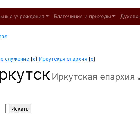
льные учреждения
Благочиния и приходы
Духове
тал
ое служение
[
x
]
Иркутская епархия
[
x
]
ркутск
Иркутская епархия
л