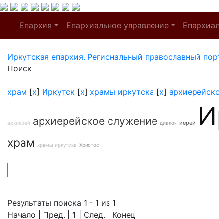
Епархия
Епархиальное управление
Епархиа
Иркутская епархия. Региональный православный пор
Поиск
храм
[
x
]
Иркутск
[
x
]
храмы иркутска
[
x
]
архиерейск
И
архиерейское служение
иерей
архиерей
диакон
храм
храмы иркутска
Христос
Результаты поиска 1 - 1 из 1
Начало | Пред. |
1
| След. | Конец