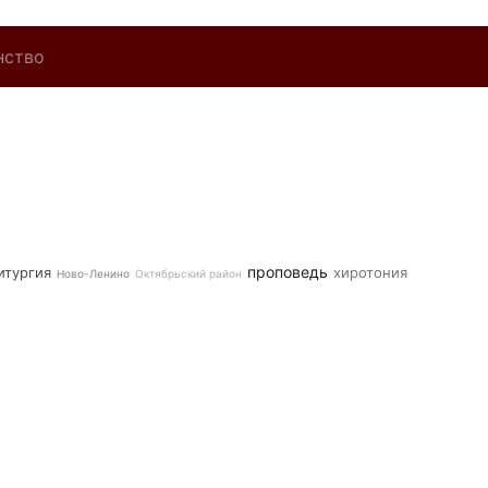
нство
проповедь
итургия
хиротония
Ново-Ленино
Октябрьский район