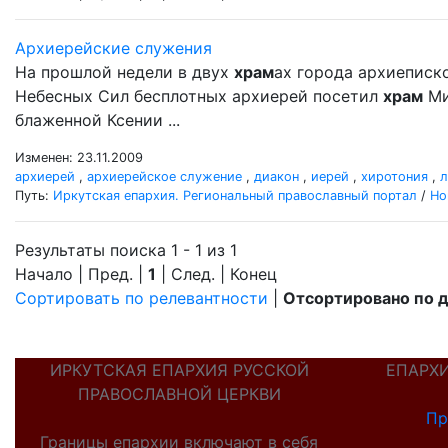
Архиерейские служения
На прошлой недели в двух
храм
ах города архиеписк
Небесных Сил бесплотных архиерей посетил
храм
Ми
блаженной Ксении ...
Изменен: 23.11.2009
архиерей
,
архиерейское служение
,
диакон
,
иерей
,
хиротония
,
л
Путь:
Иркутская епархия. Региональный православный портал
/
Но
Результаты поиска 1 - 1 из 1
Начало | Пред. |
1
| След. | Конец
Сортировать по релевантности
|
Отсортировано по 
ИРКУТСКАЯ ЕПАРХИЯ РУССКОЙ
ЕПАРХ
ПРАВОСЛАВНОЙ ЦЕРКВИ
Пр
Границы епархии включают в себя