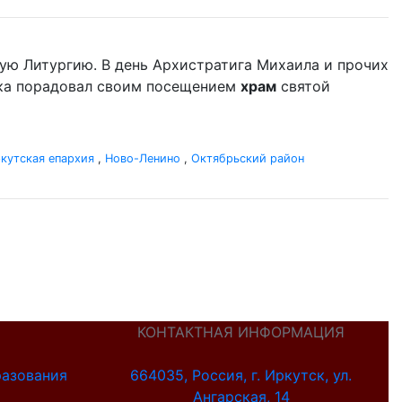
ую Литургию. В день Архистратига Михаила и прочих
ыка порадовал своим посещением
храм
святой
кутская епархия
,
Ново-Ленино
,
Октябрьский район
КОНТАКТНАЯ ИНФОРМАЦИЯ
разования
664035, Россия, г. Иркутск, ул.
Ангарская, 14