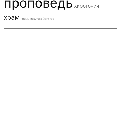
проповедь
хиротония
храм
храмы иркутска
Христос