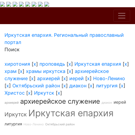
Иркутская епархия. Региональный православный
портал
Поиск
хиротония
[
x
]
проповедь
[
x
]
Иркутская епархия
[
x
]
храм
[
x
]
храмы иркутска
[
x
]
архиерейское
служение
[
x
]
архиерей
[
x
]
иерей
[
x
]
Ново-Ленино
[
x
]
Октябрьский район
[
x
]
диакон
[
x
]
литургия
[
x
]
Христос
[
x
]
Иркутск
[
x
]
архиерейское служение
иерей
архиерей
диакон
Иркутская епархия
Иркутск
литургия
Ново-Ленино
Октябрьский район