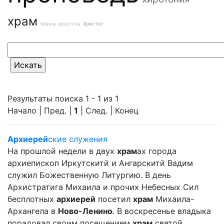
храм
храмы иркутска
Христос
Результаты поиска 1 - 1 из 1
Начало | Пред. |
1
| След. | Конец
Архиерей
ские служения
На прошлой недели в двух
храм
ах города
архиепископ Иркутскитй и Ангарскитй Вадим
служил Божественную Литургию. В день
Архистратига Михаила и прочих Небесных Сил
бесплотных
архиерей
посетил
храм
Михаила-
Архангела в
Ново-Ленино
. В воскресенье владыка
порадовал своим посещением
храм
святой