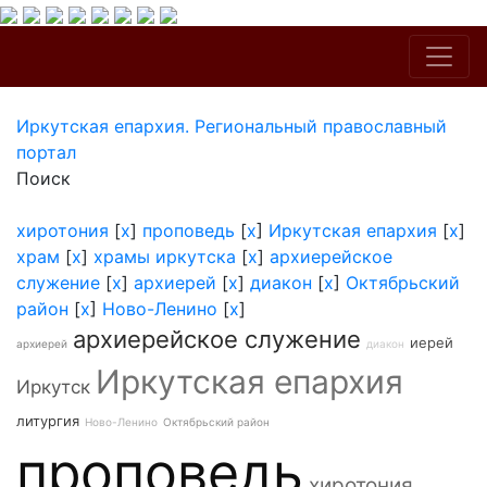
Иркутская епархия. Региональный православный
портал
Поиск
хиротония
[
x
]
проповедь
[
x
]
Иркутская епархия
[
x
]
храм
[
x
]
храмы иркутска
[
x
]
архиерейское
служение
[
x
]
архиерей
[
x
]
диакон
[
x
]
Октябрьский
район
[
x
]
Ново-Ленино
[
x
]
архиерейское служение
иерей
архиерей
диакон
Иркутская епархия
Иркутск
литургия
Ново-Ленино
Октябрьский район
проповедь
хиротония