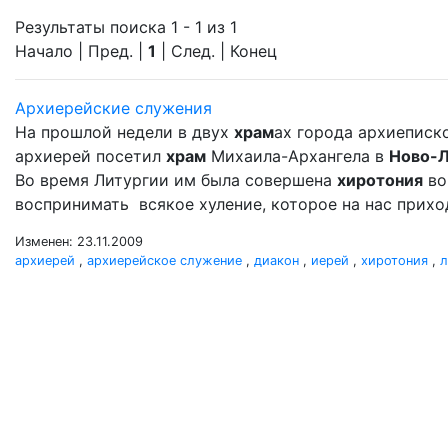
Результаты поиска 1 - 1 из 1
Начало | Пред. |
1
| След. | Конец
Архиерейские служения
На прошлой недели в двух
храм
ах города архиеписк
архиерей посетил
храм
Михаила-Архангела в
Ново-
Во время Литургии им была совершена
хиротония
во
воспринимать всякое хуление, которое на нас прихо
Изменен: 23.11.2009
архиерей
,
архиерейское служение
,
диакон
,
иерей
,
хиротония
,
л