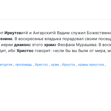
оп
Иркутск
итй и Ангарскитй Вадим служил Божественную
Ленино
. В воскресенье владыка порадовал своим посе
 иереи
диакон
а этого
храм
а Феофана Мурашева. В воскр
дит, ибо
Христос
говорит: «если бы вы были от мира, ми
итургия
,
проповедь
,
Христос
,
храм
,
Иркутск
,
храмы иркутска
,