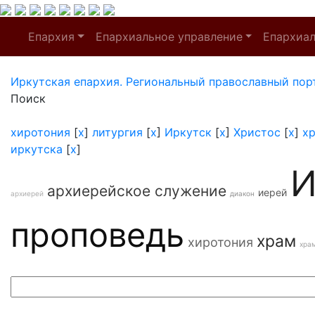
Епархия
Епархиальное управление
Епархиа
Иркутская епархия. Региональный православный пор
Поиск
хиротония
[
x
]
литургия
[
x
]
Иркутск
[
x
]
Христос
[
x
]
х
иркутска
[
x
]
И
архиерейское служение
иерей
архиерей
диакон
проповедь
храм
хиротония
хра