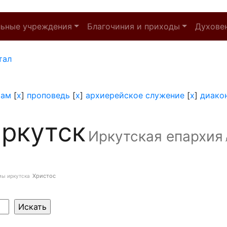
льные учреждения
Благочиния и приходы
Духове
тал
рам
[
x
]
проповедь
[
x
]
архиерейское служение
[
x
]
диако
ркутск
Иркутская епархия
Христос
мы иркутска