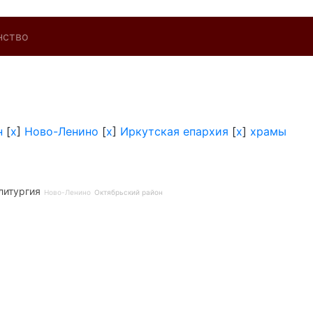
нство
н
[
x
]
Ново-Ленино
[
x
]
Иркутская епархия
[
x
]
храмы
литургия
Ново-Ленино
Октябрьский район