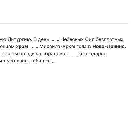
 Литургию. В день ... ... Небесных Сил бесплотных
щением
храм
... ... Михаила-Архангела в
Ново-Ленино
.
есенье владыка порадовал ... ... благодарно
р убо свое любил бы,...