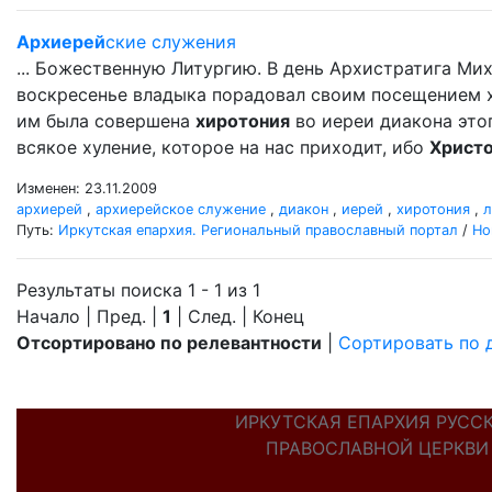
Архиерей
ские служения
... Божественную Литургию. В день Архистратига М
воскресенье владыка порадовал своим посещением хр
им была совершена
хиротония
во иереи диакона этог
всякое хуление, которое на нас приходит, ибо
Христ
Изменен: 23.11.2009
архиерей
,
архиерейское служение
,
диакон
,
иерей
,
хиротония
,
л
Путь:
Иркутская епархия. Региональный православный портал
/
Но
Результаты поиска 1 - 1 из 1
Начало | Пред. |
1
| След. | Конец
Отсортировано по релевантности
|
Сортировать по 
ИРКУТСКАЯ ЕПАРХИЯ РУСС
ПРАВОСЛАВНОЙ ЦЕРКВИ