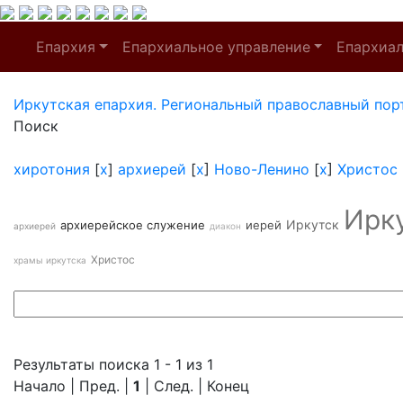
Епархия
Епархиальное управление
Епархиа
Иркутская епархия. Региональный православный пор
Поиск
хиротония
[
x
]
архиерей
[
x
]
Ново-Ленино
[
x
]
Христос
Ирк
Иркутск
архиерейское служение
иерей
архиерей
диакон
Христос
храмы иркутска
Результаты поиска 1 - 1 из 1
Начало | Пред. |
1
| След. | Конец