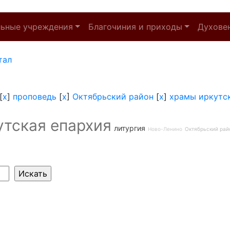
льные учреждения
Благочиния и приходы
Духове
тал
[
x
]
проповедь
[
x
]
Октябрьский район
[
x
]
храмы иркутс
утская епархия
литургия
Ново-Ленино
Октябрьский рай