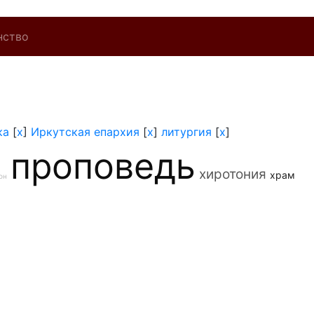
нство
ка
[
x
]
Иркутская епархия
[
x
]
литургия
[
x
]
проповедь
хиротония
храм
он