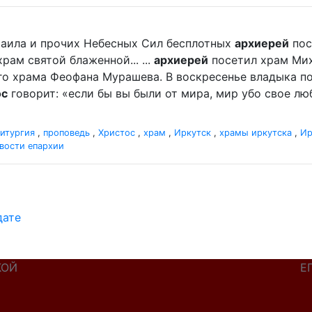
ихаила и прочих Небесных Сил бесплотных
архиерей
пос
ам святой блаженной... ...
архиерей
посетил храм Мих
о храма Феофана Мурашева. В воскресенье владыка пора
ос
говорит: «если бы вы были от мира, мир убо свое люби
итургия
,
проповедь
,
Христос
,
храм
,
Иркутск
,
храмы иркутска
,
Ир
вости епархии
дате
КОЙ
Е