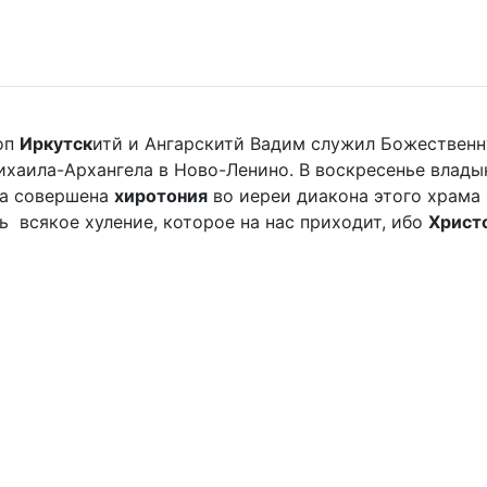
оп
Иркутск
итй и Ангарскитй Вадим служил Божественн
аила-Архангела в Ново-Ленино. В воскресенье владыка 
ла совершена
хиротония
во иереи диакона этого храма
ать всякое хуление, которое на нас приходит, ибо
Христ