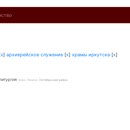
нство
[
x
]
архиерейское служение
[
x
]
храмы иркутска
[
x
]
литургия
Ново-Ленино
Октябрьский район