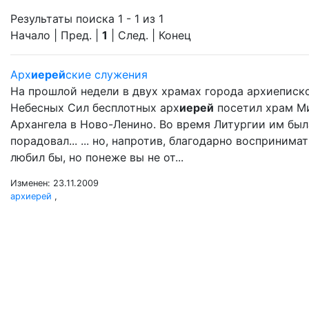
Результаты поиска 1 - 1 из 1
Начало | Пред. |
1
| След. | Конец
Арх
иерей
ские служения
На прошлой недели в двух храмах города архиеписк
Небесных Сил бесплотных арх
иерей
посетил храм Мих
Архангела в Ново-Ленино. Во время Литургии им бы
порадовал... ... но, напротив, благодарно восприним
любил бы, но понеже вы не от...
Изменен: 23.11.2009
архиерей
,