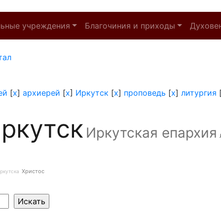
льные учреждения
Благочиния и приходы
Духове
тал
ей
[
x
]
архиерей
[
x
]
Иркутск
[
x
]
проповедь
[
x
]
литургия
ркутск
Иркутская епархия
Христос
ркутска