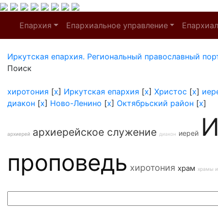
Епархия
Епархиальное управление
Епархиа
Иркутская епархия. Региональный православный пор
Поиск
хиротония
[
x
]
Иркутская епархия
[
x
]
Христос
[
x
]
иер
диакон
[
x
]
Ново-Ленино
[
x
]
Октябрьский район
[
x
]
И
архиерейское служение
иерей
архиерей
диакон
проповедь
хиротония
храм
храмы и