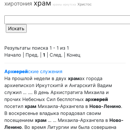
храм
хиротония
Христос
храмы иркутска
Результаты поиска 1 - 1 из 1
Начало | Пред. |
1
| След. | Конец
Арх
иерей
ские служения
На прошлой недели в двух
храм
ах города
архиепископ Иркутскитй и Ангарскитй Вадим
служил ... .... В день Архистратига Михаила и
прочих Небесных Сил бесплотных
арх
иерей
посетил
храм
Михаила-Архангела в
Ново-Ленино
.
В воскресенье владыка порадовал своим
посещением
храм
... ... Михаила-Архангела в
Ново-
Ленино
. Во время Литургии им была совершена