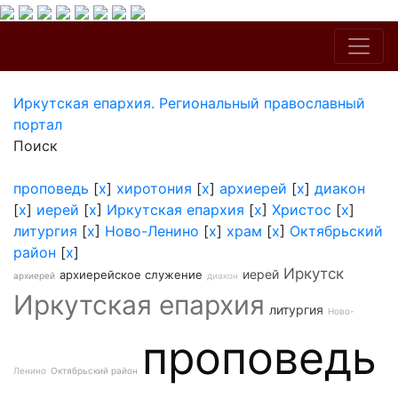
Иркутская епархия. Региональный православный
портал
Поиск
проповедь
[
x
]
хиротония
[
x
]
архиерей
[
x
]
диакон
[
x
]
иерей
[
x
]
Иркутская епархия
[
x
]
Христос
[
x
]
литургия
[
x
]
Ново-Ленино
[
x
]
храм
[
x
]
Октябрьский
район
[
x
]
Иркутск
иерей
архиерейское служение
архиерей
диакон
Иркутская епархия
литургия
Ново-
проповедь
Ленино
Октябрьский район