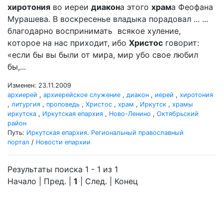
хиротония
во иереи
диакон
а этого
храм
а Феофана
Мурашева. В воскресенье владыка порадовал ... ...
благодарно воспринимать всякое хуление,
которое на нас приходит, ибо
Христос
говорит:
«если бы вы были от мира, мир убо свое любил
бы,...
Изменен: 23.11.2009
архиерей
,
архиерейское служение
,
диакон
,
иерей
,
хиротония
,
литургия
,
проповедь
,
Христос
,
храм
,
Иркутск
,
храмы
иркутска
,
Иркутская епархия
,
Ново-Ленино
,
Октябрьский
район
Путь:
Иркутская епархия. Региональный православный
портал
/
Новости епархии
Результаты поиска 1 - 1 из 1
Начало | Пред. |
1
| След. | Конец