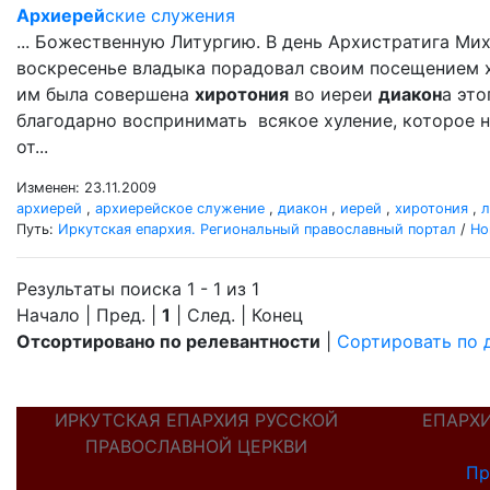
Архиерей
ские служения
... Божественную Литургию. В день Архистратига М
воскресенье владыка порадовал своим посещением хр
им была совершена
хиротония
во иереи
диакон
а это
благодарно воспринимать всякое хуление, которое н
от...
Изменен: 23.11.2009
архиерей
,
архиерейское служение
,
диакон
,
иерей
,
хиротония
,
л
Путь:
Иркутская епархия. Региональный православный портал
/
Но
Результаты поиска 1 - 1 из 1
Начало | Пред. |
1
| След. | Конец
Отсортировано по релевантности
|
Сортировать по 
ИРКУТСКАЯ ЕПАРХИЯ РУССКОЙ
ЕПАРХ
ПРАВОСЛАВНОЙ ЦЕРКВИ
Пр