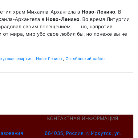
етил храм Михаила-Архангела в
Ново-Ленино
. В
аила-Архангела в
Ново-Ленино
. Во время Литургии
адовал своим посещением... ... но, напротив,
 от мира, мир убо свое любил бы, но понеже вы не
кутская епархия
,
Ново-Ленино
,
Октябрьский район
КОНТАКТНАЯ ИНФОРМАЦИЯ
разования
664035, Россия, г. Иркутск, ул.