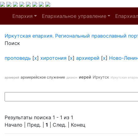
Епархия
Епархиальное управление
Епархиа
Иркутская епархия. Региональный православный пор
Поиск
проповедь
[
x
]
хиротония
[
x
]
архиерей
[
x
]
Ново-Лени
иерей
Иркутск
архиерейское служение
архиерей
диакон
Иркутская епарх
Результаты поиска 1 - 1 из 1
Начало | Пред. |
1
| След. | Конец