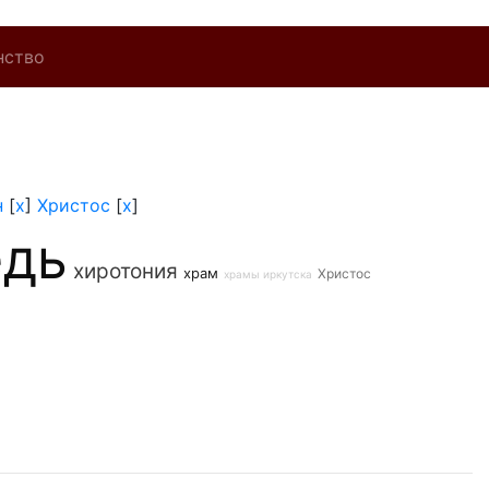
нство
н
[
x
]
Христос
[
x
]
едь
хиротония
храм
Христос
храмы иркутска