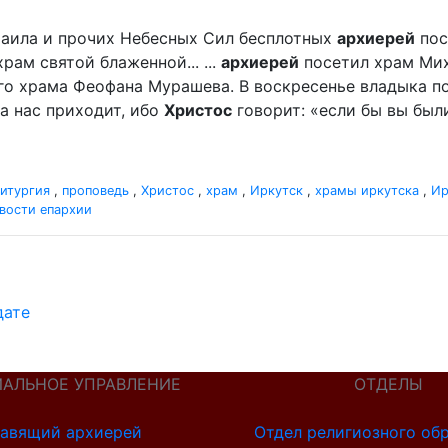
ихаила и прочих Небесных Сил бесплотных
архиерей
пос
ам святой блаженной... ...
архиерей
посетил храм Мих
го храма Феофана Мурашева. В воскресенье владыка пор
а нас приходит, ибо
Христос
говорит: «если бы вы были
итургия
,
проповедь
,
Христос
,
храм
,
Иркутск
,
храмы иркутска
,
Ир
вости епархии
дате
ИАЛЬНОЕ УПРАВЛЕНИЕ
ОТДЕЛЫ
авящий архиерей
Отдел религиозного об