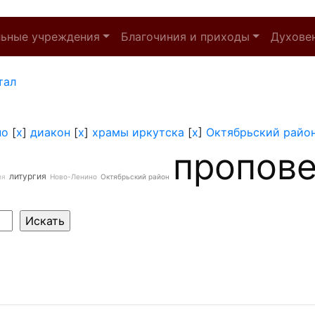
льные учреждения
Благочиния и приходы
Духове
тал
но
[
x
]
диакон
[
x
]
храмы иркутска
[
x
]
Октябрьский райо
пропов
литургия
ия
Ново-Ленино
Октябрьский район