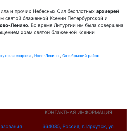
аила и прочих Небесных Сил бесплотных
архиерей
ам святой блаженной Ксении Петербургской и
ово-Ленино
. Во время Литургии им была совершена
сещением храм святой блаженной Ксении
кутская епархия
,
Ново-Ленино
,
Октябрьский район
КОНТАКТНАЯ ИНФОРМАЦИЯ
разования
664035, Россия, г. Иркутск, ул.