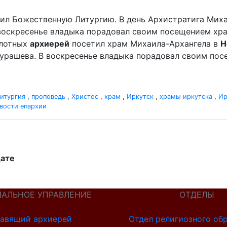
ужил Божественную Литургию. В день Архистратига Мих
 воскресенье владыка порадовал своим посещением хр
сплотных
архиерей
посетил храм Михаила-Архангела в
Н
урашева. В воскресенье владыка порадовал своим по
итургия
,
проповедь
,
Христос
,
храм
,
Иркутск
,
храмы иркутска
,
Ир
вости епархии
дате
ИАЛЬНОЕ УПРАВЛЕНИЕ
ОТДЕЛЫ
авящий архиерей
Отдел религиозного об