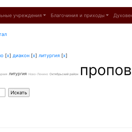
льные учреждения
Благочиния и приходы
Духове
тал
но
[
x
]
диакон
[
x
]
литургия
[
x
]
пропов
литургия
архия
Ново-Ленино
Октябрьский район