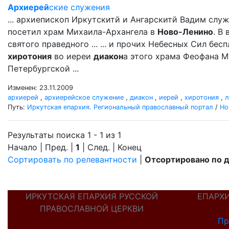
Архиерей
ские служения
... архиепископ Иркутскитй и Ангарскитй Вадим сл
посетил храм Михаила-Архангела в
Ново-Ленино
. В
святого праведного ... ... и прочих Небесных Сил бе
хиротония
во иереи
диакон
а этого храма Феофана М
Петербургской ...
Изменен: 23.11.2009
архиерей
,
архиерейское служение
,
диакон
,
иерей
,
хиротония
,
л
Путь:
Иркутская епархия. Региональный православный портал
/
Но
Результаты поиска 1 - 1 из 1
Начало | Пред. |
1
| След. | Конец
Сортировать по релевантности
|
Отсортировано по 
ИРКУТСКАЯ ЕПАРХИЯ РУССКОЙ
ЕПАРХ
ПРАВОСЛАВНОЙ ЦЕРКВИ
Пр