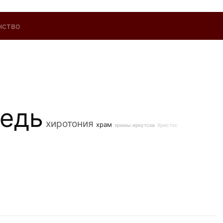
нство
едь
хиротония
храм
храмы иркутска
Христос