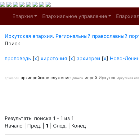
Епархия
Епархиальное управление
Епархиа
Иркутская епархия. Региональный православный пор
Поиск
проповедь
[
x
]
хиротония
[
x
]
архиерей
[
x
]
Ново-Лени
архиерейское служение
иерей
Иркутск
архиерей
диакон
Иркутская еп
Результаты поиска 1 - 1 из 1
Начало | Пред. |
1
| След. | Конец