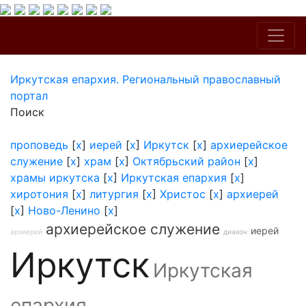
Иркутская епархия. Региональный православный
портал
Поиск
проповедь
[
x
]
иерей
[
x
]
Иркутск
[
x
]
архиерейское
служение
[
x
]
храм
[
x
]
Октябрьский район
[
x
]
храмы иркутска
[
x
]
Иркутская епархия
[
x
]
хиротония
[
x
]
литургия
[
x
]
Христос
[
x
]
архиерей
[
x
]
Ново-Ленино
[
x
]
архиерейское служение
иерей
архиерей
диакон
Иркутск
Иркутская
епархия