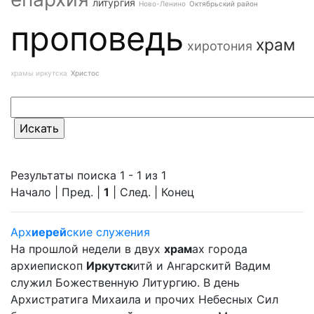
литургия
Ново-Ленино
Октябрьский район
проповедь
храм
хиротония
храмы иркутска
Христос
Результаты поиска 1 - 1 из 1
Начало | Пред. |
1
| След. | Конец
Арх
иерей
ские служения
На прошлой недели в двух
храм
ах города
архиепископ
Иркутск
итй и Ангарскитй Вадим
служил Божественную Литургию. В день
Архистратига Михаила и прочих Небесных Сил