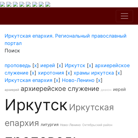
Иркутская епархия. Региональный православный
портал
Поиск
проповедь
[
x
]
иерей
[
x
]
Иркутск
[
x
]
архиерейское
служение
[
x
]
хиротония
[
x
]
храмы иркутска
[
x
]
Иркутская епархия
[
x
]
Ново-Ленино
[
x
]
архиерейское служение
иерей
архиерей
диакон
Иркутск
Иркутская
епархия
литургия
Ново-Ленино
Октябрьский район