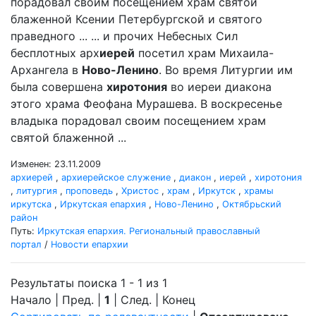
порадовал своим посещением храм святой
блаженной Ксении Петербургской и святого
праведного ... ... и прочих Небесных Сил
бесплотных арх
иерей
посетил храм Михаила-
Архангела в
Ново-Ленино
. Во время Литургии им
была совершена
хиротония
во иереи диакона
этого храма Феофана Мурашева. В воскресенье
владыка порадовал своим посещением храм
святой блаженной ...
Изменен: 23.11.2009
архиерей
,
архиерейское служение
,
диакон
,
иерей
,
хиротония
,
литургия
,
проповедь
,
Христос
,
храм
,
Иркутск
,
храмы
иркутска
,
Иркутская епархия
,
Ново-Ленино
,
Октябрьский
район
Путь:
Иркутская епархия. Региональный православный
портал
/
Новости епархии
Результаты поиска 1 - 1 из 1
Начало | Пред. |
1
| След. | Конец