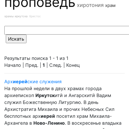
проповедь
хиротония
храм
храмы иркутска
Христос
Результаты поиска 1 - 1 из 1
Начало | Пред. |
1
| След. | Конец
Арх
иерей
ские служения
На прошлой недели в двух храмах города
архиепископ
Иркутск
итй и Ангарскитй Вадим
служил Божественную Литургию. В день
Архистратига Михаила и прочих Небесных Сил
бесплотных арх
иерей
посетил храм Михаила-
Архангела в
Ново-Ленино
. В воскресенье владыка