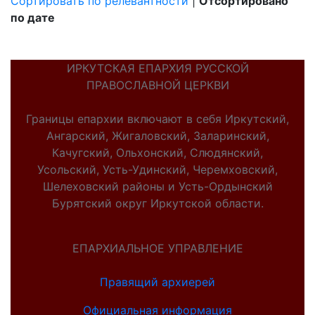
Сортировать по релевантности
|
Отсортировано
по дате
ИРКУТСКАЯ ЕПАРХИЯ РУССКОЙ
ПРАВОСЛАВНОЙ ЦЕРКВИ
Границы епархии включают в себя Иркутский,
Ангарский, Жигаловский, Заларинский,
Качугский, Ольхонский, Слюдянский,
Усольский, Усть-Удинский, Черемховский,
Шелеховский районы и Усть-Ордынский
Бурятский округ Иркутской области.
ЕПАРХИАЛЬНОЕ УПРАВЛЕНИЕ
Правящий архиерей
Официальная информация