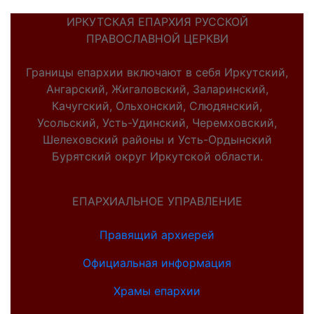
ИРКУТСКАЯ ЕПАРХИЯ РУССКОЙ
ПРАВОСЛАВНОЙ ЦЕРКВИ
Границы епархии включают в себя Иркутский,
Ангарский, Жигаловский, Заларинский,
Качугский, Ольхонский, Слюдянский,
Усольский, Усть-Удинский, Черемховский,
Шелеховский районы и Усть-Ордынский
Бурятский округ Иркутской области.
ЕПАРХИАЛЬНОЕ УПРАВЛЕНИЕ
Правящий архиерей
Официальная информация
Храмы епархии