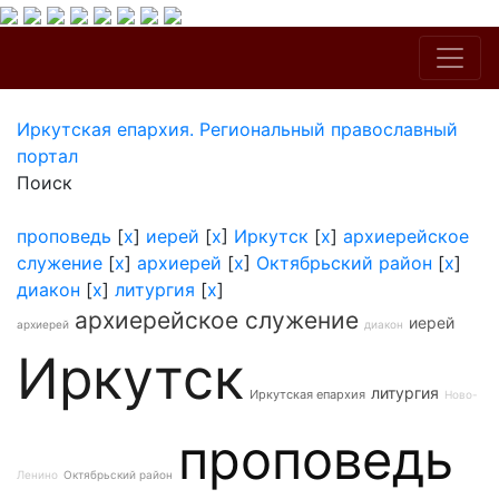
Иркутская епархия. Региональный православный
портал
Поиск
проповедь
[
x
]
иерей
[
x
]
Иркутск
[
x
]
архиерейское
служение
[
x
]
архиерей
[
x
]
Октябрьский район
[
x
]
диакон
[
x
]
литургия
[
x
]
архиерейское служение
иерей
архиерей
диакон
Иркутск
литургия
Иркутская епархия
Ново-
проповедь
Ленино
Октябрьский район