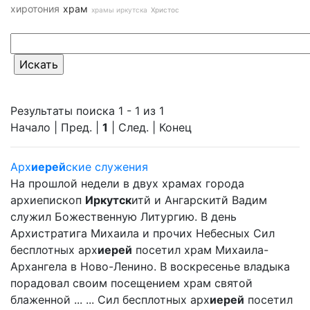
хиротония
храм
храмы иркутска
Христос
Результаты поиска 1 - 1 из 1
Начало | Пред. |
1
| След. | Конец
Арх
иерей
ские служения
На прошлой недели в двух храмах города
архиепископ
Иркутск
итй и Ангарскитй Вадим
служил Божественную Литургию. В день
Архистратига Михаила и прочих Небесных Сил
бесплотных арх
иерей
посетил храм Михаила-
Архангела в Ново-Ленино. В воскресенье владыка
порадовал своим посещением храм святой
блаженной ... ... Сил бесплотных арх
иерей
посетил