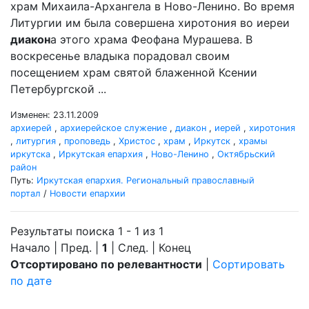
храм Михаила-Архангела в Ново-Ленино. Во время
Литургии им была совершена хиротония во иереи
диакон
а этого храма Феофана Мурашева. В
воскресенье владыка порадовал своим
посещением храм святой блаженной Ксении
Петербургской ...
Изменен: 23.11.2009
архиерей
,
архиерейское служение
,
диакон
,
иерей
,
хиротония
,
литургия
,
проповедь
,
Христос
,
храм
,
Иркутск
,
храмы
иркутска
,
Иркутская епархия
,
Ново-Ленино
,
Октябрьский
район
Путь:
Иркутская епархия. Региональный православный
портал
/
Новости епархии
Результаты поиска 1 - 1 из 1
Начало | Пред. |
1
| След. | Конец
Отсортировано по релевантности
|
Сортировать
по дате