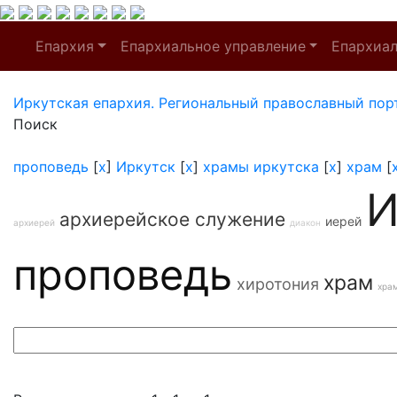
Епархия
Епархиальное управление
Епархиа
Иркутская епархия. Региональный православный пор
Поиск
проповедь
[
x
]
Иркутск
[
x
]
храмы иркутска
[
x
]
храм
[
И
архиерейское служение
иерей
архиерей
диакон
проповедь
храм
хиротония
хра