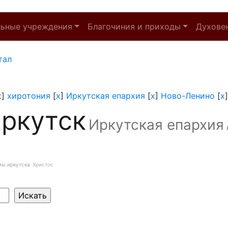
льные учреждения
Благочиния и приходы
Духове
тал
x
]
хиротония
[
x
]
Иркутская епархия
[
x
]
Ново-Ленино
[
x
ркутск
Иркутская епархия
мы иркутска
Христос