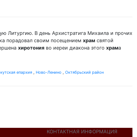
ую Литургию. В день Архистратига Михаила и прочих
ыка порадовал своим посещением
храм
святой
вершена
хиротония
во иереи диакона этого
храм
а
кутская епархия
,
Ново-Ленино
,
Октябрьский район
КОНТАКТНАЯ ИНФОРМАЦИЯ