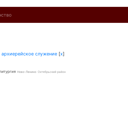
нство
]
архиерейское служение
[
x
]
литургия
Ново-Ленино
Октябрьский район