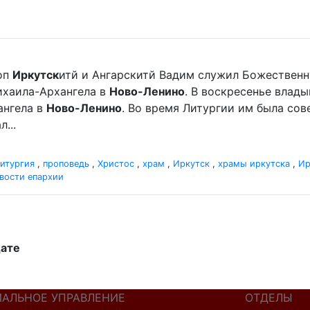
оп
Иркутск
итй и Ангарскитй Вадим служил Божественн
хаила-Архангела в
Ново-Ленино
. В воскресенье влад
нгела в
Ново-Ленино
. Во время Литургии им была со
...
итургия
,
проповедь
,
Христос
,
храм
,
Иркутск
,
храмы иркутска
,
Ир
вости епархии
дате
ИАЛЬНОЕ УПРАВЛЕНИЕ
ОТДЕЛЫ