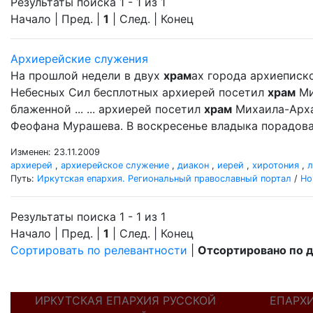
Результаты поиска 1 - 1 из 1
Начало | Пред. |
1
| След. | Конец
Архиерейские служения
На прошлой недели в двух
храм
ах города архиеписк
Небесных Сил бесплотных архиерей посетил
храм
Ми
блаженной ... ... архиерей посетил
храм
Михаила-Арха
Феофана Мурашева. В воскресенье владыка порадовал
Изменен: 23.11.2009
архиерей
,
архиерейское служение
,
диакон
,
иерей
,
хиротония
,
л
Путь:
Иркутская епархия. Региональный православный портал
/
Но
Результаты поиска 1 - 1 из 1
Начало | Пред. |
1
| След. | Конец
Сортировать по релевантности
|
Отсортировано по 
ИРКУТСКАЯ ЕПАРХИЯ РУССКОЙ
ЕПАРХ