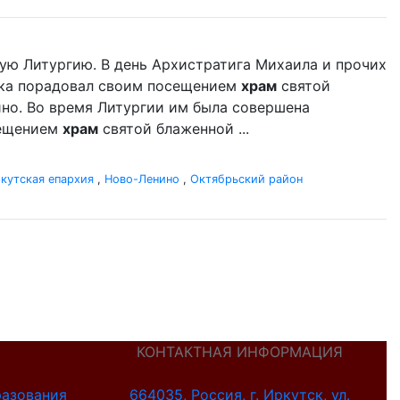
ую Литургию. В день Архистратига Михаила и прочих
ыка порадовал своим посещением
храм
святой
но. Во время Литургии им была совершена
сещением
храм
святой блаженной ...
кутская епархия
,
Ново-Ленино
,
Октябрьский район
КОНТАКТНАЯ ИНФОРМАЦИЯ
разования
664035, Россия, г. Иркутск, ул.