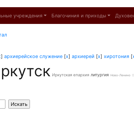
льные учреждения
Благочиния и приходы
Духове
тал
x
]
архиерейское служение
[
x
]
архиерей
[
x
]
хиротония
[
ркутск
литургия
Иркутская епархия
Ново-Ленино
О