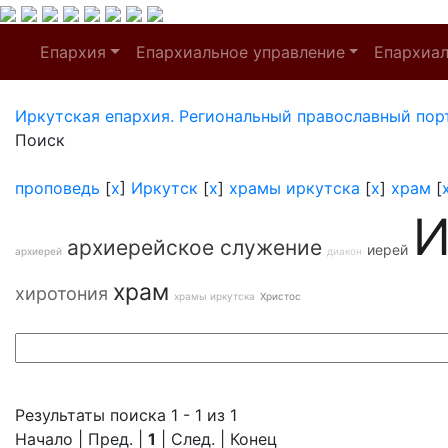
Епархия
Епархиальное управление
Епархиа
Иркутская епархия. Региональный православный пор
Поиск
проповедь
[
x
]
Иркутск
[
x
]
храмы иркутска
[
x
]
храм
[
И
архиерейское служение
иерей
архиерей
диакон
храм
хиротония
храмы иркутска
Христос
Результаты поиска 1 - 1 из 1
Начало | Пред. |
1
| След. | Конец