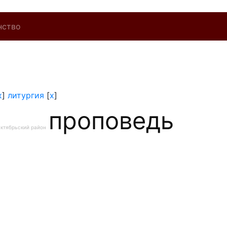
нство
x
]
литургия
[
x
]
проповедь
ктябрьский район