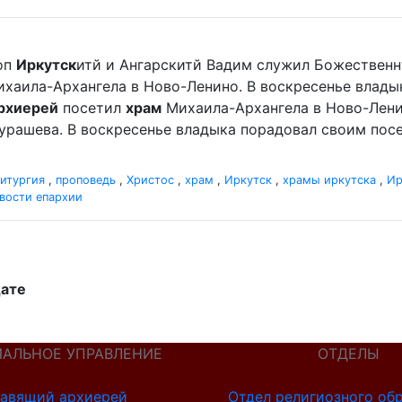
оп
Иркутск
итй и Ангарскитй Вадим служил Божественн
хаила-Архангела в Ново-Ленино. В воскресенье влад
рхиерей
посетил
храм
Михаила-Архангела в Ново-Лени
урашева. В воскресенье владыка порадовал своим по
итургия
,
проповедь
,
Христос
,
храм
,
Иркутск
,
храмы иркутска
,
Ир
вости епархии
дате
ИАЛЬНОЕ УПРАВЛЕНИЕ
ОТДЕЛЫ
авящий архиерей
Отдел религиозного об