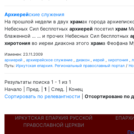
Архиерей
ские служения
На прошлой недели в двух
храм
ах города архиеписк
Небесных Сил бесплотных
архиерей
посетил
храм
Ми
блаженной ... ... и прочих Небесных Сил бесплотных
а
хиротония
во иереи диакона этого
храм
а Феофана М
Изменен: 23.11.2009
архиерей
,
архиерейское служение
,
диакон
,
иерей
,
хиротония
,
л
Путь:
Иркутская епархия. Региональный православный портал
/
Но
Результаты поиска 1 - 1 из 1
Начало | Пред. |
1
| След. | Конец
Сортировать по релевантности
|
Отсортировано по 
ИРКУТСКАЯ ЕПАРХИЯ РУССКОЙ
ЕПАРХ
ПРАВОСЛАВНОЙ ЦЕРКВИ
Пр