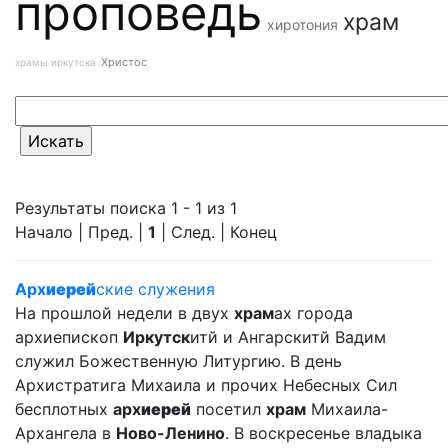
проповедь
храм
хиротония
Христос
храмы иркутска
Результаты поиска 1 - 1 из 1
Начало | Пред. |
1
| След. | Конец
Арх
иерей
ские служения
На прошлой недели в двух
храм
ах города
архиепископ
Иркутск
итй и Ангарскитй Вадим
служил Божественную Литургию. В день
Архистратига Михаила и прочих Небесных Сил
бесплотных
арх
иерей
посетил
храм
Михаила-
Архангела в
Ново-Ленино
. В воскресенье владыка