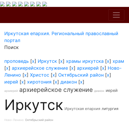
Иркутская епархия. Региональный православный
портал
Поиск
проповедь
[
x
]
Иркутск
[
x
]
храмы иркутска
[
x
]
храм
[
x
]
архиерейское служение
[
x
]
архиерей
[
x
]
Ново-
Ленино
[
x
]
Христос
[
x
]
Октябрьский район
[
x
]
иерей
[
x
]
хиротония
[
x
]
диакон
[
x
]
архиерейское служение
иерей
архиерей
диакон
Иркутск
Иркутская епархия
литургия
Ново-Ленино
Октябрьский район