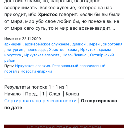
достоинствами, но, напротив, благодарно
воспринимать всякое хуление, которое на нас
приходит, ибо
Христос
говорит: «если бы вы были
от мира, мир убо свое любил бы, но понеже вы не
от мира сего суть, то и мир вас возненавидит....
Изменен: 23.11.2009
архиерей
,
архиерейское служение
,
диакон
,
иерей
,
хиротония
,
литургия
,
проповедь
,
Христос
,
храм
,
Иркутск
,
храмы
иркутска
,
Иркутская епархия
,
Ново-Ленино
,
Октябрьский
район
Путь:
Иркутская епархия. Региональный православный
портал
/
Новости епархии
Результаты поиска 1 - 1 из 1
Начало | Пред. |
1
| След. | Конец
Сортировать по релевантности
|
Отсортировано
по дате