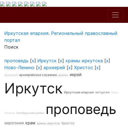
Иркутская епархия. Региональный православный
портал
Поиск
проповедь
[
x
]
Иркутск
[
x
]
храмы иркутска
[
x
]
Ново-Ленино
[
x
]
архиерей
[
x
]
Христос
[
x
]
иерей
архиерейское служение
архиерей
диакон
Иркутск
Иркутская епархия
литургия
Ново-
проповедь
Ленино
Октябрьский район
храм
хиротония
Христос
храмы иркутска