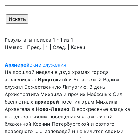
Результаты поиска 1 - 1 из 1
Начало | Пред. |
1
| След. | Конец
Архиерей
ские служения
На прошлой недели в двух храмах города
архиепископ
Иркутск
итй и Ангарскитй Вадим
служил Божественную Литургию. В день
Архистратига Михаила и прочих Небесных Сил
бесплотных
архиерей
посетил храм Михаила-
Архангела в
Ново-Ленино
. В воскресенье владыка
порадовал своим посещением храм святой
блаженной Ксении Петербургской и святого
праведного ... ... заповедей и не кичится своими