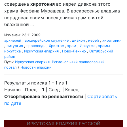
совершена
хиротония
во иереи диакона этого
храма Феофана Мурашева. В воскресенье владыка
порадовал своим посещением храм святой
блаженной ...
Изменен: 23.11.2009
архиерей
,
архиерейское служение
,
диакон
,
иерей
,
хиротония
,
литургия
,
проповедь
,
Христос
,
храм
,
Иркутск
,
храмы
иркутска
,
Иркутская епархия
,
Ново-Ленино
,
Октябрьский
район
Путь:
Иркутская епархия. Региональный православный
портал
/
Новости епархии
Результаты поиска 1 - 1 из 1
Начало | Пред. |
1
| След. | Конец
Отсортировано по релевантности
|
Сортировать
по дате
ИРКУТСКАЯ ЕПАРХИЯ РУССКОЙ