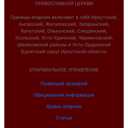
ПРАВОСЛАВНОЙ ЦЕРКВИ
Границы епархии включают в себя Иркутский,
Ангарский, Жигаловский, Заларинский,
Качугский, Ольхонский, Слюдянский,
Усольский, Усть-Удинский, Черемховский,
Шелеховский районы и Усть-Ордынский
Бурятский округ Иркутской области.
ЕПАРХИАЛЬНОЕ УПРАВЛЕНИЕ
Правящий архиерей
Официальная информация
Храмы епархии
Статьи