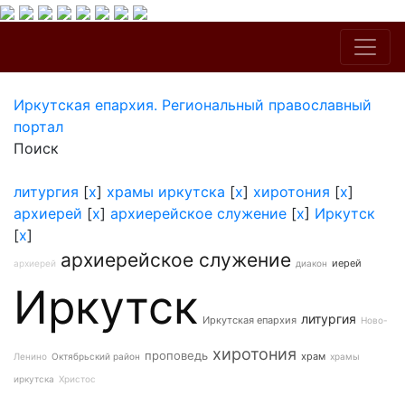
Иркутская епархия. Региональный православный
портал
Поиск
литургия
[
x
]
храмы иркутска
[
x
]
хиротония
[
x
]
архиерей
[
x
]
архиерейское служение
[
x
]
Иркутск
[
x
]
архиерейское служение
иерей
архиерей
диакон
Иркутск
литургия
Иркутская епархия
Ново-
хиротония
проповедь
храм
Ленино
Октябрьский район
храмы
иркутска
Христос