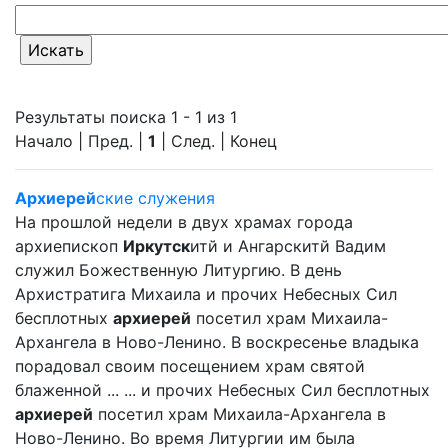
Результаты поиска 1 - 1 из 1
Начало | Пред. |
1
| След. | Конец
Архиерей
ские служения
На прошлой недели в двух храмах города
архиепископ
Иркутск
итй и Ангарскитй Вадим
служил Божественную Литургию. В день
Архистратига Михаила и прочих Небесных Сил
бесплотных
архиерей
посетил храм Михаила-
Архангела в Ново-Ленино. В воскресенье владыка
порадовал своим посещением храм святой
блаженной ... ... и прочих Небесных Сил бесплотных
архиерей
посетил храм Михаила-Архангела в
Ново-Ленино. Во время Литургии им была