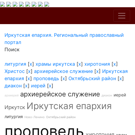
Иркутская епархия. Региональный православный
портал
Поиск
литургия
[
x
]
храмы иркутска
[
x
]
хиротония
[
x
]
Христос
[
x
]
архиерейское служение
[
x
]
Иркутская
епархия
[
x
]
проповедь
[
x
]
Октябрьский район
[
x
]
диакон
[
x
]
иерей
[
x
]
архиерейское служение
иерей
архиерей
диакон
Иркутская епархия
Иркутск
литургия
Ново-Ленино
Октябрьский район
проповедь
хиротония
храм