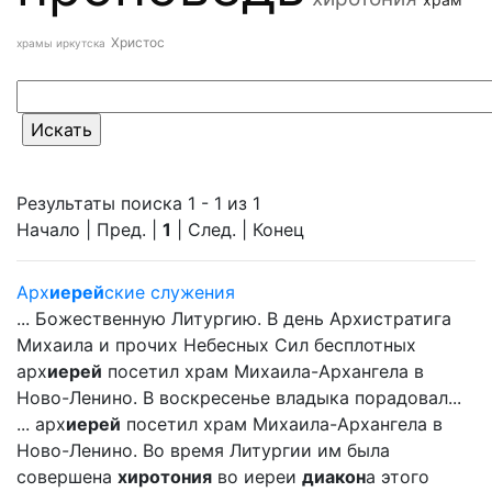
Христос
храмы иркутска
Результаты поиска 1 - 1 из 1
Начало | Пред. |
1
| След. | Конец
Арх
иерей
ские служения
... Божественную Литургию. В день Архистратига
Михаила и прочих Небесных Сил бесплотных
арх
иерей
посетил храм Михаила-Архангела в
Ново-Ленино. В воскресенье владыка порадовал...
... арх
иерей
посетил храм Михаила-Архангела в
Ново-Ленино. Во время Литургии им была
совершена
хиротония
во иереи
диакон
а этого