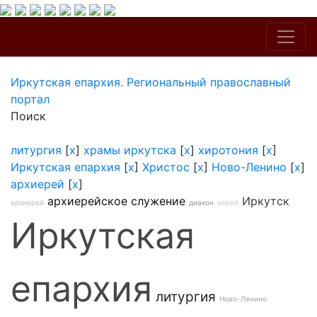
Иркутская епархия. Региональный православный
портал
Поиск
литургия
[
x
]
храмы иркутска
[
x
]
хиротония
[
x
]
Иркутская епархия
[
x
]
Христос
[
x
]
Ново-Ленино
[
x
]
архиерей
[
x
]
архиерейское служение
Иркутск
архиерей
диакон
иерей
Иркутская
епархия
литургия
Ново-Ленино