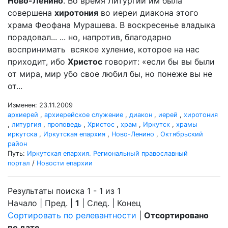
Ново-Ленино
. Во время Литургии им была
совершена
хиротония
во иереи диакона этого
храма Феофана Мурашева. В воскресенье владыка
порадовал... ... но, напротив, благодарно
воспринимать всякое хуление, которое на нас
приходит, ибо
Христос
говорит: «если бы вы были
от мира, мир убо свое любил бы, но понеже вы не
от...
Изменен: 23.11.2009
архиерей
,
архиерейское служение
,
диакон
,
иерей
,
хиротония
,
литургия
,
проповедь
,
Христос
,
храм
,
Иркутск
,
храмы
иркутска
,
Иркутская епархия
,
Ново-Ленино
,
Октябрьский
район
Путь:
Иркутская епархия. Региональный православный
портал
/
Новости епархии
Результаты поиска 1 - 1 из 1
Начало | Пред. |
1
| След. | Конец
Сортировать по релевантности
|
Отсортировано
по дате