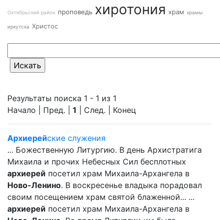
хиротония
проповедь
храм
Октябрьский район
храмы
Христос
иркутска
Результаты поиска 1 - 1 из 1
Начало | Пред. |
1
| След. | Конец
Архиерей
ские служения
... Божественную Литургию. В день Архистратига
Михаила и прочих Небесных Сил бесплотных
архиерей
посетил храм Михаила-Архангела в
Ново-Ленино
. В воскресенье владыка порадовал
своим посещением храм святой блаженной... ...
архиерей
посетил храм Михаила-Архангела в