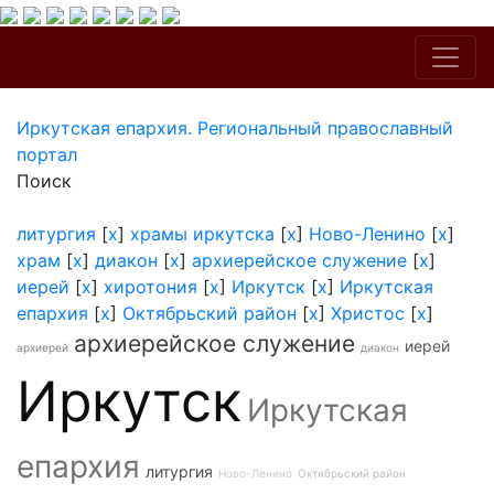
Иркутская епархия. Региональный православный
портал
Поиск
литургия
[
x
]
храмы иркутска
[
x
]
Ново-Ленино
[
x
]
храм
[
x
]
диакон
[
x
]
архиерейское служение
[
x
]
иерей
[
x
]
хиротония
[
x
]
Иркутск
[
x
]
Иркутская
епархия
[
x
]
Октябрьский район
[
x
]
Христос
[
x
]
архиерейское служение
иерей
архиерей
диакон
Иркутск
Иркутская
епархия
литургия
Ново-Ленино
Октябрьский район