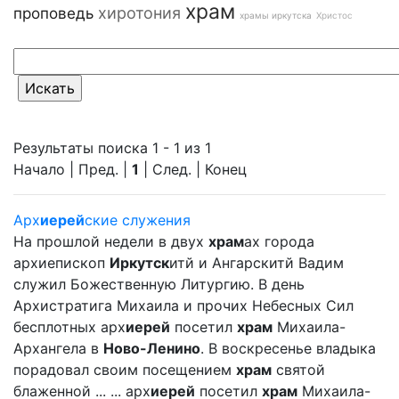
храм
хиротония
проповедь
храмы иркутска
Христос
Результаты поиска 1 - 1 из 1
Начало | Пред. |
1
| След. | Конец
Арх
иерей
ские служения
На прошлой недели в двух
храм
ах города
архиепископ
Иркутск
итй и Ангарскитй Вадим
служил Божественную Литургию. В день
Архистратига Михаила и прочих Небесных Сил
бесплотных арх
иерей
посетил
храм
Михаила-
Архангела в
Ново-Ленино
. В воскресенье владыка
порадовал своим посещением
храм
святой
блаженной ... ... арх
иерей
посетил
храм
Михаила-