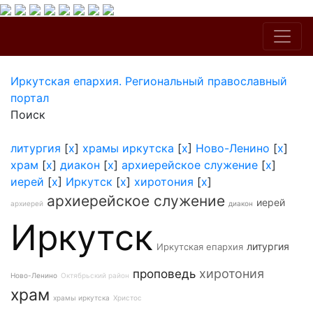
Иркутская епархия. Региональный православный
портал
Поиск
литургия
[
x
]
храмы иркутска
[
x
]
Ново-Ленино
[
x
]
храм
[
x
]
диакон
[
x
]
архиерейское служение
[
x
]
иерей
[
x
]
Иркутск
[
x
]
хиротония
[
x
]
архиерейское служение
иерей
архиерей
диакон
Иркутск
литургия
Иркутская епархия
хиротония
проповедь
Ново-Ленино
Октябрьский район
храм
храмы иркутска
Христос