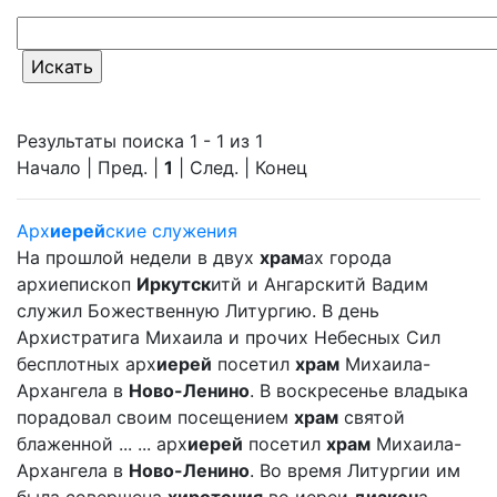
Результаты поиска 1 - 1 из 1
Начало | Пред. |
1
| След. | Конец
Арх
иерей
ские служения
На прошлой недели в двух
храм
ах города
архиепископ
Иркутск
итй и Ангарскитй Вадим
служил Божественную Литургию. В день
Архистратига Михаила и прочих Небесных Сил
бесплотных арх
иерей
посетил
храм
Михаила-
Архангела в
Ново-Ленино
. В воскресенье владыка
порадовал своим посещением
храм
святой
блаженной ... ... арх
иерей
посетил
храм
Михаила-
Архангела в
Ново-Ленино
. Во время Литургии им