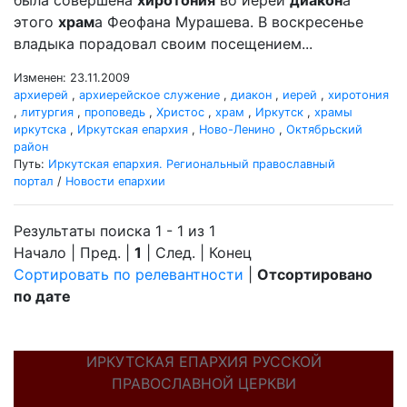
была совершена
хиротония
во иереи
диакон
а
этого
храм
а Феофана Мурашева. В воскресенье
владыка порадовал своим посещением...
Изменен: 23.11.2009
архиерей
,
архиерейское служение
,
диакон
,
иерей
,
хиротония
,
литургия
,
проповедь
,
Христос
,
храм
,
Иркутск
,
храмы
иркутска
,
Иркутская епархия
,
Ново-Ленино
,
Октябрьский
район
Путь:
Иркутская епархия. Региональный православный
портал
/
Новости епархии
Результаты поиска 1 - 1 из 1
Начало | Пред. |
1
| След. | Конец
Сортировать по релевантности
|
Отсортировано
по дате
ИРКУТСКАЯ ЕПАРХИЯ РУССКОЙ
ПРАВОСЛАВНОЙ ЦЕРКВИ