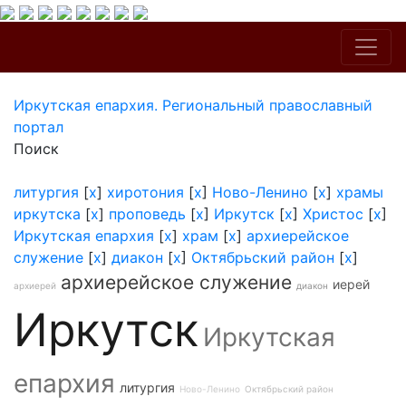
Иркутская епархия. Региональный православный
портал
Поиск
литургия
[
x
]
хиротония
[
x
]
Ново-Ленино
[
x
]
храмы
иркутска
[
x
]
проповедь
[
x
]
Иркутск
[
x
]
Христос
[
x
]
Иркутская епархия
[
x
]
храм
[
x
]
архиерейское
служение
[
x
]
диакон
[
x
]
Октябрьский район
[
x
]
архиерейское служение
иерей
архиерей
диакон
Иркутск
Иркутская
епархия
литургия
Ново-Ленино
Октябрьский район