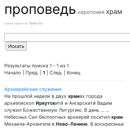
проповедь
храм
хиротония
Христос
храмы иркутска
Результаты поиска 1 - 1 из 1
Начало | Пред. |
1
| След. | Конец
Архиерейские служения
На прошлой недели в двух
храм
ах города
архиепископ
Иркутск
итй и Ангарскитй Вадим
служил Божественную Литургию. В день ... ...
Небесных Сил бесплотных архиерей посетил
храм
Михаила-Архангела в
Ново-Ленино
. В воскресенье