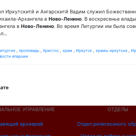
оп Иркутскитй и Ангарскитй Вадим служил Божественн
хаила-Архангела в
Ново-Ленино
. В воскресенье вла
ангела в
Ново-Ленино
. Во время Литургии им была со
...
итургия
,
проповедь
,
Христос
,
храм
,
Иркутск
,
храмы иркутска
,
Ир
вости епархии
дате
ИАЛЬНОЕ УПРАВЛЕНИЕ
ОТДЕЛЫ
авящий архиерей
Отдел религиозного об