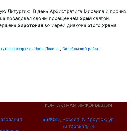
ую Литургию. В день Архистратига Михаила и прочих
дыка порадовал своим посещением
храм
святой
вершена
хиротония
во иереи диакона этого
храм
а
кутская епархия
,
Ново-Ленино
,
Октябрьский район
КОНТАКТНАЯ ИНФОРМАЦИЯ
разования
664035, Россия, г. Иркутск, ул.
Ангарская, 14