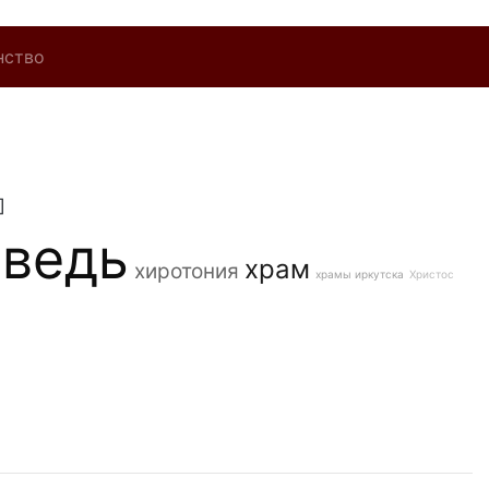
нство
]
оведь
храм
хиротония
храмы иркутска
Христос