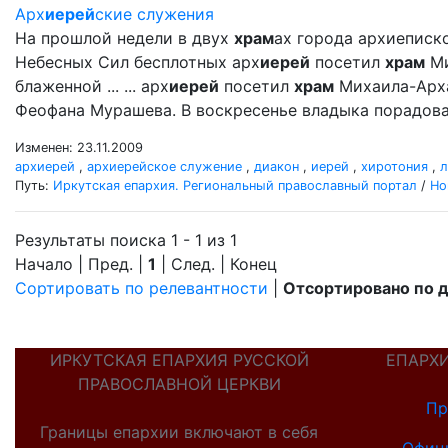
Арх
иерей
ские служения
На прошлой недели в двух
храм
ах города архиеписк
Небесных Сил бесплотных арх
иерей
посетил
храм
Ми
блаженной ... ... арх
иерей
посетил
храм
Михаила-Арх
Феофана Мурашева. В воскресенье владыка порадовал
Изменен: 23.11.2009
архиерей
,
архиерейское служение
,
диакон
,
иерей
,
хиротония
,
л
Путь:
Иркутская епархия. Региональный православный портал
/
Но
Результаты поиска 1 - 1 из 1
Начало | Пред. |
1
| След. | Конец
Сортировать по релевантности
|
Отсортировано по 
ИРКУТСКАЯ ЕПАРХИЯ РУССКОЙ
ЕПАРХ
ПРАВОСЛАВНОЙ ЦЕРКВИ
Пр
Границы епархии включают в себя