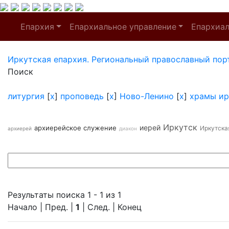
Епархия
Епархиальное управление
Епархиа
Иркутская епархия. Региональный православный пор
Поиск
литургия
[
x
]
проповедь
[
x
]
Ново-Ленино
[
x
]
храмы ир
Иркутск
иерей
архиерейское служение
Иркутска
архиерей
диакон
Результаты поиска 1 - 1 из 1
Начало | Пред. |
1
| След. | Конец