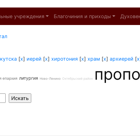
льные учреждения
Благочиния и приходы
Духове
тал
кутска
[
x
]
иерей
[
x
]
хиротония
[
x
]
храм
[
x
]
архиерей
[
x
проп
литургия
я епархия
Ново-Ленино
Октябрьский район