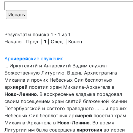
Результаты поиска 1 - 1 из 1
Начало | Пред. |
1
| След. | Конец
Арх
иерей
ские служения
... Иркутскитй и Ангарскитй Вадим служил
Божественную Литургию. В день Архистратига
Михаила и прочих Небесных Сил бесплотных
арх
иерей
посетил храм Михаила-Архангела в
Ново-Ленино
. В воскресенье владыка порадовал
своим посещением храм святой блаженной Ксении
Петербургской и святого праведного ... ... и прочих
Небесных Сил бесплотных арх
иерей
посетил храм
Михаила-Архангела в
Ново-Ленино
. Во время
Литургии им была совершена
хиротония
во иереи