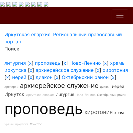
Иркутская епархия. Региональный православный
портал
Поиск
литургия
[
x
]
проповедь
[
x
]
Ново-Ленино
[
x
]
храмы
иркутска
[
x
]
архиерейское служение
[
x
]
хиротония
[
x
]
иерей
[
x
]
диакон
[
x
]
Октябрьский район
[
x
]
архиерейское служение
иерей
архиерей
диакон
Иркутск
литургия
Иркутская епархия
Ново-Ленино
Октябрьский район
проповедь
хиротония
храм
храмы иркутска
Христос