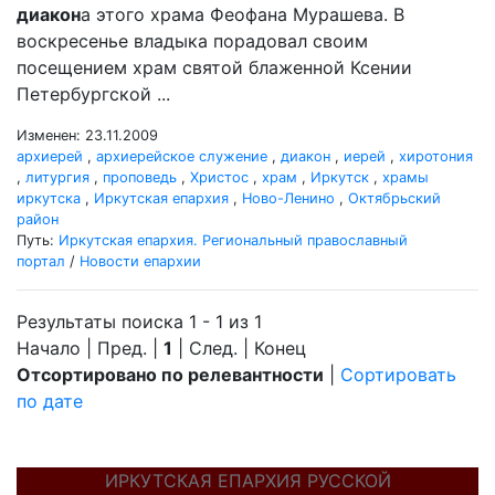
диакон
а этого храма Феофана Мурашева. В
воскресенье владыка порадовал своим
посещением храм святой блаженной Ксении
Петербургской ...
Изменен: 23.11.2009
архиерей
,
архиерейское служение
,
диакон
,
иерей
,
хиротония
,
литургия
,
проповедь
,
Христос
,
храм
,
Иркутск
,
храмы
иркутска
,
Иркутская епархия
,
Ново-Ленино
,
Октябрьский
район
Путь:
Иркутская епархия. Региональный православный
портал
/
Новости епархии
Результаты поиска 1 - 1 из 1
Начало | Пред. |
1
| След. | Конец
Отсортировано по релевантности
|
Сортировать
по дате
ИРКУТСКАЯ ЕПАРХИЯ РУССКОЙ