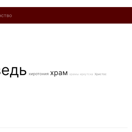
нство
ведь
храм
хиротония
храмы иркутска
Христос