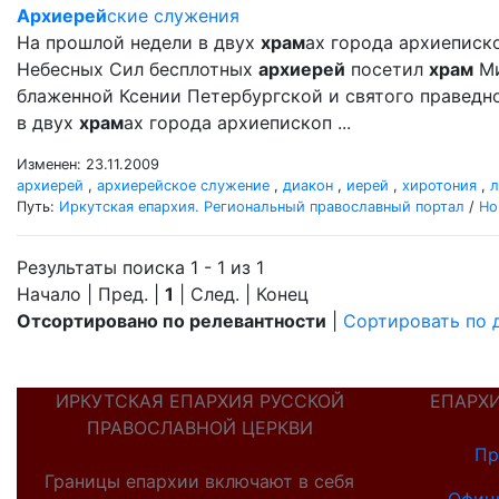
Архиерей
ские служения
На прошлой недели в двух
храм
ах города архиеписк
Небесных Сил бесплотных
архиерей
посетил
храм
Ми
блаженной Ксении Петербургской и святого праведн
в двух
храм
ах города архиепископ ...
Изменен: 23.11.2009
архиерей
,
архиерейское служение
,
диакон
,
иерей
,
хиротония
,
л
Путь:
Иркутская епархия. Региональный православный портал
/
Но
Результаты поиска 1 - 1 из 1
Начало | Пред. |
1
| След. | Конец
Отсортировано по релевантности
|
Сортировать по 
ИРКУТСКАЯ ЕПАРХИЯ РУССКОЙ
ЕПАРХ
ПРАВОСЛАВНОЙ ЦЕРКВИ
Пр
Границы епархии включают в себя