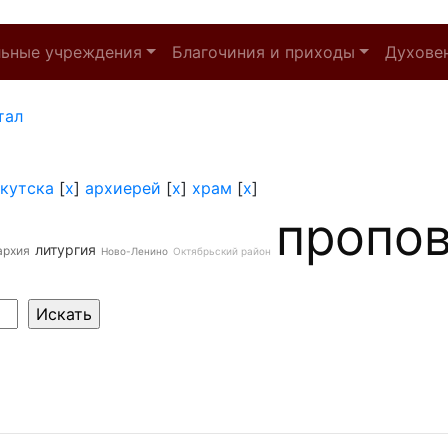
льные учреждения
Благочиния и приходы
Духове
тал
кутска
[
x
]
архиерей
[
x
]
храм
[
x
]
пропо
литургия
архия
Ново-Ленино
Октябрьский район