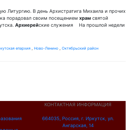
ую Литургию. В день Архистратига Михаила и прочих
дыка порадовал своим посещением
храм
святой
утска.
Архиерей
ские служения На прошлой недели
кутская епархия
,
Ново-Ленино
,
Октябрьский район
КОНТАКТНАЯ ИНФОРМАЦИЯ
разования
664035, Россия, г. Иркутск, ул.
Ангарская, 14