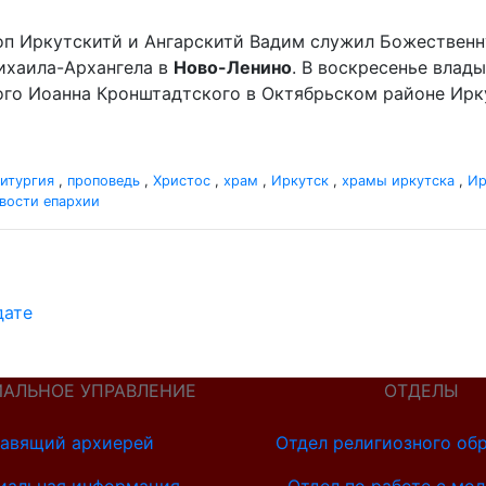
оп Иркутскитй и Ангарскитй Вадим служил Божественн
хаила-Архангела в
Ново-Ленино
. В воскресенье вла
ого Иоанна Кронштадтского в Октябрьском районе Ирк
итургия
,
проповедь
,
Христос
,
храм
,
Иркутск
,
храмы иркутска
,
Ир
вости епархии
дате
ИАЛЬНОЕ УПРАВЛЕНИЕ
ОТДЕЛЫ
авящий архиерей
Отдел религиозного об