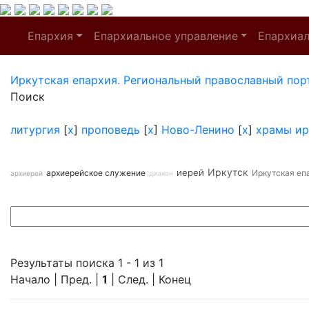
Епархия
Епархиальное управление
Епархиа
Иркутская епархия. Региональный православный пор
Поиск
литургия
[
x
]
проповедь
[
x
]
Ново-Ленино
[
x
]
храмы ир
Иркутск
иерей
архиерейское служение
Иркутская еп
архиерей
диакон
Результаты поиска 1 - 1 из 1
Начало | Пред. |
1
| След. | Конец